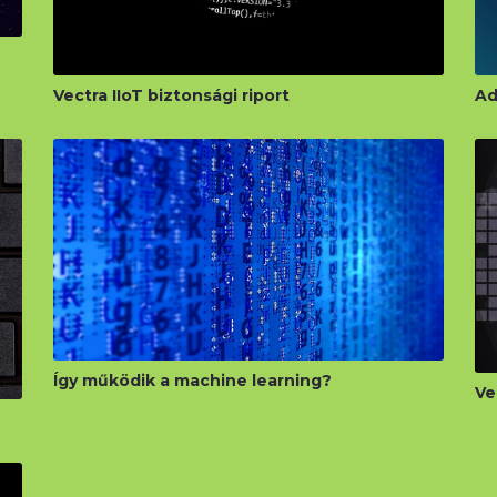
Letöltés
Vectra IIoT biztonsági riport
Ad
Így működik a machine learning?
Ve