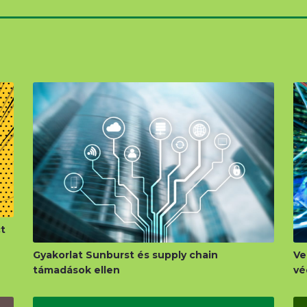
t
Gyakorlat Sunburst és supply chain
Ve
támadások ellen
vé