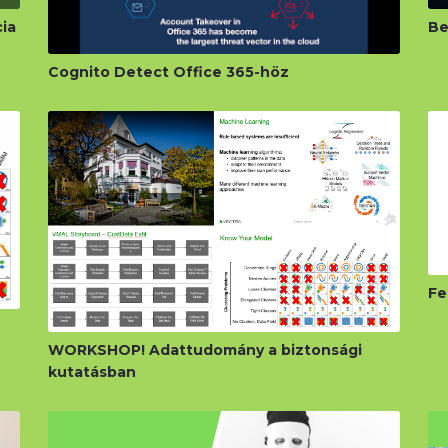
cia
Be
Cognito Detect Office 365-höz
Fe
WORKSHOP! Adattudomány a biztonsági
kutatásban