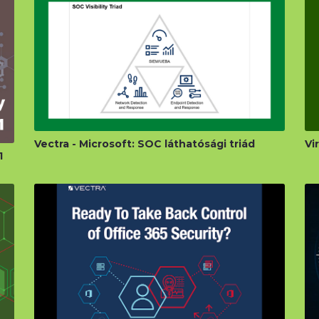
Vectra - Microsoft: SOC láthatósági triád
Vi
1