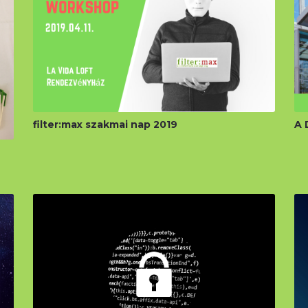
filter:max szakmai nap 2019
A 