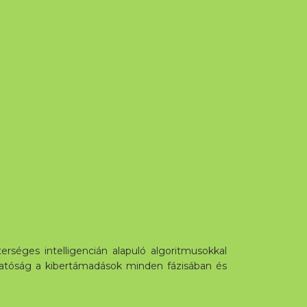
rséges intelligencián alapuló algoritmusokkal
áthatóság a kibertámadások minden fázisában és