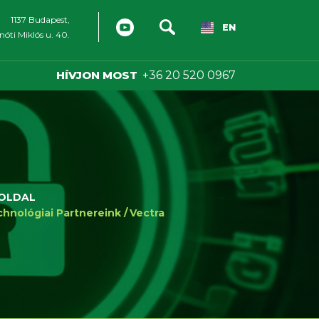
1137 Budapest,
EN
óti Miklós u. 40.
HÍVJON MOST
+36 20 520 0967
OLDAL
hnológiai Partnereink
Vectra