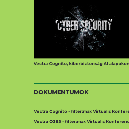
Vectra Cognito, kiberbiztonság AI alapoko
DOKUMENTUMOK
Vectra Cognito - filter:max Virtuális Konfe
Vectra O365 - filter:max Virtuális Konfere