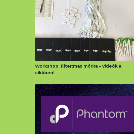
Workshop, filter:max módra – videók a
cikkben!