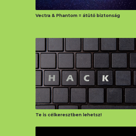
Vectra & Phantom = átütő biztonság
Te is célkeresztben lehetsz!