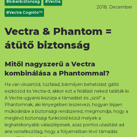
#kiberbiztonság
#Vectra
2018. December
#Vectra Cognito™
Vectra & Phantom =
átütő biztonság
Mitől nagyszerű a Vectra
kombinálása a Phantommal?
Ha van vírusirtód, tűzfalad, bármilyen behatolást gátló
eszközöd és Vectra-d, akkor ezt a felállást neked találták ki.
A Vectra ugyanis kiszúrja a támadást és „szól” a
Phantomnak, aki lényegében leszervezi, hogyan lépjen
működésbe a biztonsági rendszered, megmondja, hogy a
meglévő biztonsági funkcióid közül melyek a
leghatékonyabb válaszlépések, azaz pontos utasítást ad
arra vonatkozólag, hogy a folyamatban lévő támadás