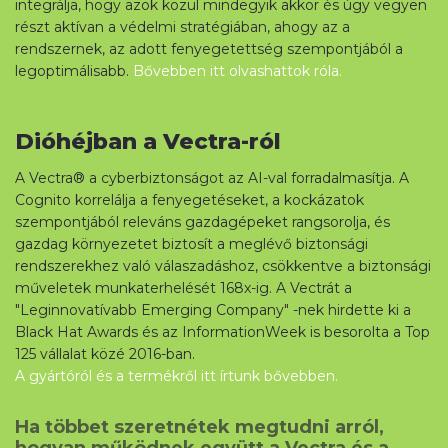
integrálja, hogy azok közül mindegyik akkor és úgy vegyen
részt aktívan a védelmi stratégiában, ahogy az a
rendszernek, az adott fenyegetettség szempontjából a
legoptimálisabb.
Bővebben itt olvashattok róla.
Dióhéjban a Vectra-ról
A Vectra® a cyberbiztonságot az AI-val forradalmasítja. A
Cognito korrelálja a fenyegetéseket, a kockázatok
szempontjából releváns gazdagépeket rangsorolja, és
gazdag környezetet biztosít a meglévő biztonsági
rendszerekhez való válaszadáshoz, csökkentve a biztonsági
műveletek munkaterhelését 168x-ig. A Vectrát a
"Leginnovatívabb Emerging Company" -nek hirdette ki a
Black Hat Awards és az InformationWeek is besorolta a Top
125 vállalat közé 2016-ban.
A gyártóról és a termékről itt írtunk bővebben.
Ha többet szeretnétek megtudni arról,
hogyan működnek együtt a Vectra és a