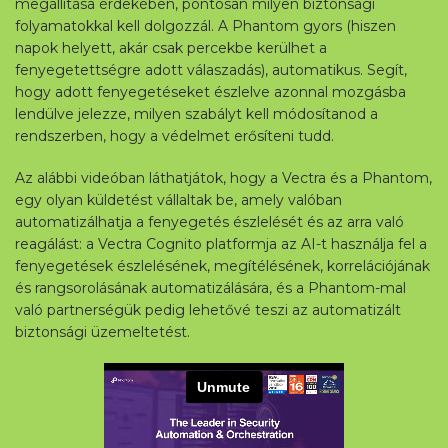
megállítása érdekében, pontosan milyen biztonsági
folyamatokkal kell dolgozzál. A Phantom gyors (hiszen
napok helyett, akár csak percekbe kerülhet a
fenyegetettségre adott válaszadás), automatikus. Segít,
hogy adott fenyegetéseket észlelve azonnal mozgásba
lendülve jelezze, milyen szabályt kell módosítanod a
rendszerben, hogy a védelmet erősíteni tudd.
Az alábbi videóban láthatjátok, hogy a Vectra és a Phantom,
egy olyan küldetést vállaltak be, amely valóban
automatizálhatja a fenyegetés észlelését és az arra való
reagálást: a Vectra Cognito platformja az AI-t használja fel a
fenyegetések észlelésének, megítélésének, korrelációjának
és rangsorolásának automatizálására, és a Phantom-mal
való partnerségük pedig lehetővé teszi az automatizált
biztonsági üzemeltetést.