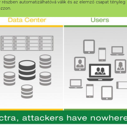
y részben automatizálhatóvá válik és az elemző csapat tényle
ozzon.