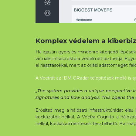
Komplex védelem a kiberbi
Ha igazán gyors és mindenre kiterjedő lépéseket 
virtuális infrastruktúra védelmét biztosítja. E
el riasztásokkal, mert az óriási adattömeget fe
A Vectrát az IDM QRadar telepítések mellé is aj
„The system provides a unique perspective int
signatures and flow analysis. This opens th
Erősítsd meg a hálózati infrastruktúrádat első
kockázatok nélkül. A Vectra Cognito a hálóza
nélkül, kockázatmentesen tesztelhető. Ha maga