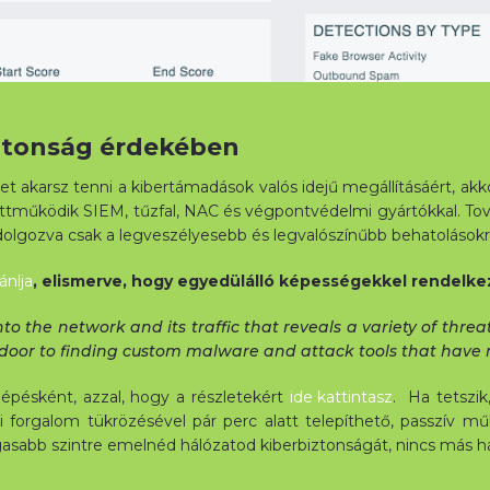
ztonság érdekében
akarsz tenni a kibertámadások valós idejű megállításáért, akkor 
gyüttműködik SIEM, tűzfal, NAC és végpontvédelmi gyártókkal. To
ldolgozva csak a legveszélyesebb és legvalószínűbb behatolásokra
ánlja
, elismerve, hogy egyedülálló képességekkel rendelke
o the network and its traffic that reveals a variety of threat
e door to finding custom malware and attack tools that have 
 lépésként, azzal, hogy a részletekért
ide kattintasz
. Ha tetszik
ti forgalom tükrözésével pár perc alatt telepíthető, passzív 
sabb szintre emelnéd hálózatod kiberbiztonságát, nincs más hát