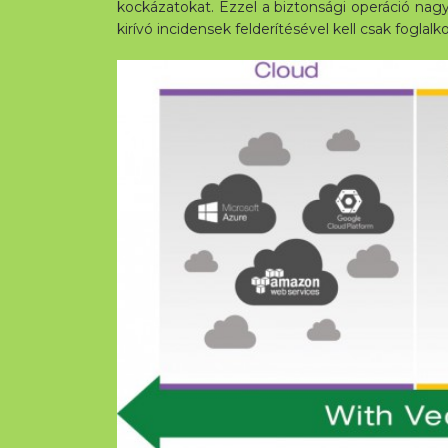
kockázatokat. Ezzel a biztonsági operáció nag
kirívó incidensek felderítésével kell csak foglalk