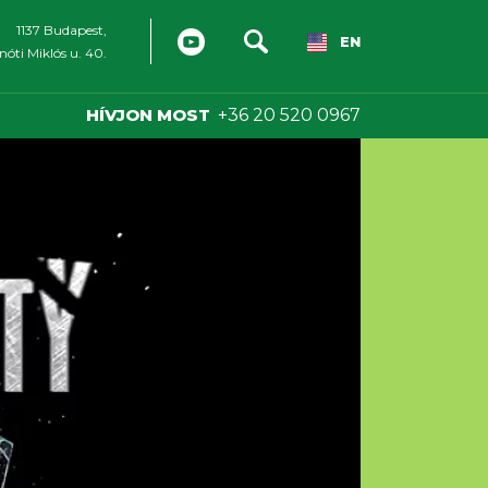
1137 Budapest,
EN
óti Miklós u. 40.
HÍVJON MOST
+36 20 520 0967