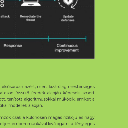
elsősorban azért, mert kizárólag mesterséges
matosan frissülő feedek alapján képesek ismert
tott, tanított algoritmusokkal működik, amiket a
ikai modellek alapján.
elemzők csak a különösen magas rizikójú és nagy
elljen emberi munkával kiválogatni a tényleges