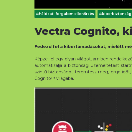
#hálózati forgalom ellenőrzés
#kiberbiztonság
Vectra Cognito, k
Fedezd fel a kibertámadásokat, mielőtt mé
Képzelj el egy olyan világot, amiben rendelkezé
automatizálja a biztonsági üzemeltetést start
szintű biztonságot teremtesz meg, ergo időt, 
Cognito™ világába.