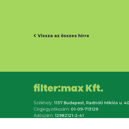
Vissza az összes hírre
Székhely:
1137 Budapest, Radnóti Miklós u. 40
Cégjegyzékszám:
01-09-713129
Adószám:
12982121-2-41
Adatvédelem