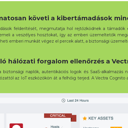
matosan követi a kibertámadások min
dások felderítését, megmutatja hol rejtőzködnek a támadók é
kiemeli a veszélyes hosztokat, így az emberi üzemeltetők megá
heti emberi munkát végez el percek alatt, a biztonsági üzemel
uló hálózati forgalom ellenőrzés a Vect
 a biztonsági naplók, autentikációs logok és SaaS-alkalmazá
álózattól az IoT eszközökön át a felhőig terjed. A Vectra Cogni