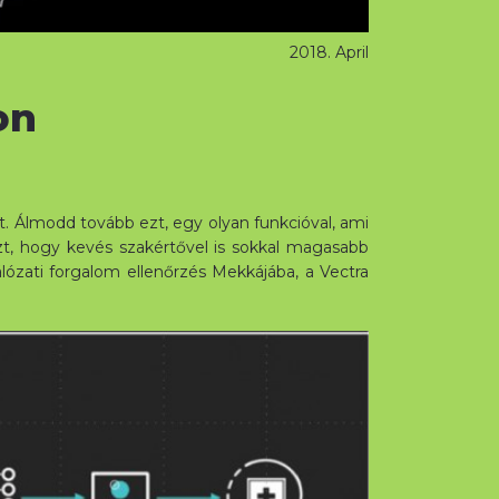
2018. April
on
at. Álmodd tovább ezt, egy olyan funkcióval, ami
szt, hogy kevés szakértővel is sokkal magasabb
lózati forgalom ellenőrzés Mekkájába, a Vectra