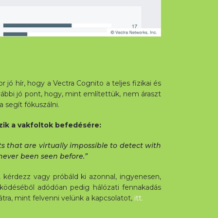
jó hír, hogy a Vectra Cognito a teljes fizikai és
vábbi jó pont, hogy, mint említettük, nem áraszt
 segít fókuszálni.
zik a vakfoltok befedésére:
s that are virtually impossible to detect with
never been seen before.”
, kérdezz vagy próbáld ki azonnal, ingyenesen,
működéséből adódóan pedig hálózati fennakadás
ra, mint felvenni velünk a kapcsolatot,
itt.