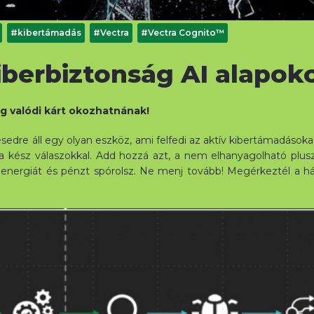
#kibertámadás
#Vectra
#Vectra Cognito™
iberbiztonság AI alapok
g valódi kárt okozhatnának!
sedre áll egy olyan eszköz, ami felfedi az aktív kibertámadások
ra kész válaszokkal. Add hozzá azt, a nem elhanyagolható plu
energiát és pénzt spórolsz. Ne menj tovább! Megérkeztél a há