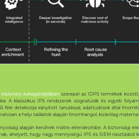
 Visionary kategóriájában
szerepel az IDPS termékek között, 
sára. A klasszikus IPS rendszerek szignatúrák és egyéb folya
 féle detekciója irányított tanulással, adattudósok által finomí
amatosan a helyi találatok alapján finomhangol, kizárólag matemat
izonyosság alapján kerülnek mátrix elrendezésbe. A biztonsági 
atnak, ahelyett, hogy nagy mennyiségű IPS és SIEM riasztásból k