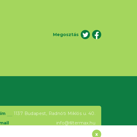
Megosztás
ím
1137 Budapest, Radnóti Miklós u. 40.
mail
info@ﬁltermax.hu
elefon
+36 20 520 0967
x