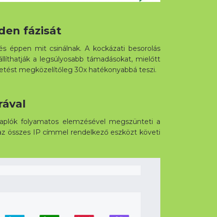
den fázisát
s éppen mit csinálnak. A kockázati besorolás
llíthatják a legsúlyosabb támadásokat, mielőtt
tetést megközelítőleg 30x hatékonyabbá teszi.
rával
s naplók folyamatos elemzésével megszünteti a
to az összes IP címmel rendelkező eszközt követi