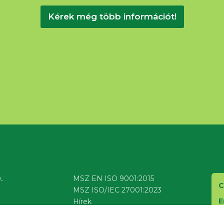
Kérek még több információt!
.
MSZ EN ISO 9001:2015
C
MSZ ISO/IEC 27001:2023
E
Hírek
Szolgáltatások
T