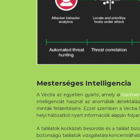
Mesterséges Intelligencia
A Vectra az egyetlen gyártó, amely
a
Gartner
intelligenciát használ az anomáliák detektálá
minták felderítésére. Ezzel szemben a Vectra 55
helyi hálózatból nyert információk alapján foly
A találatok kockázati besorolás és a találat b
biztonságú találatok vizsgálatára koncentrálh