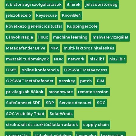
it biztonsági szolgáltatások
it hírek
jelszóbiztonság
jelszókezelő
keysecure
KnowBe4
következő generációs tűzfal
KuppingerCole
Lányok Napja
linux
machine learning
malware vizsgálat
Metadefender Drive
MFA
multi-faktoros hitelesítés
műszaki tudományok
NDR
network
nis2 ibf
nis2 ibir
O365
online konferencia
OPSWAT MetaAccess
OPSWAT MetaDefender
passkey
patch
PIM
privilegizált fiókok
ransomware
remote session
SafeConnect SDP
SDP
Service Account
SOC
SOC Visibility Triad
SolarWinds
struktúrált és sturktúrálatlan adatok
supply chain
szanitizálás
tárhelyek védelme
távmunka
tokenizálás