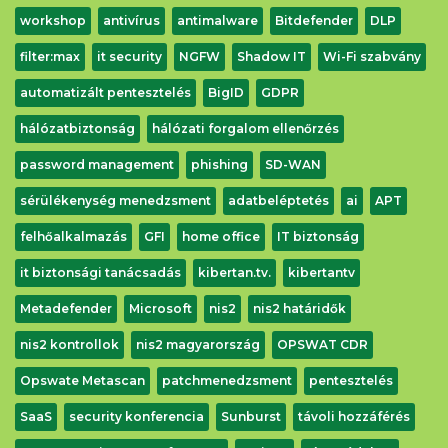
workshop
antivírus
antimalware
Bitdefender
DLP
filter:max
it security
NGFW
Shadow IT
Wi-Fi szabvány
automatizált pentesztelés
BigID
GDPR
hálózatbiztonság
hálózati forgalom ellenőrzés
password management
phishing
SD-WAN
sérülékenység menedzsment
adatbeléptetés
ai
APT
felhőalkalmazás
GFI
home office
IT biztonság
it biztonsági tanácsadás
kibertan.tv.
kibertantv
Metadefender
Microsoft
nis2
nis2 határidők
nis2 kontrollok
nis2 magyarország
OPSWAT CDR
Opswate Metascan
patchmenedzsment
pentesztelés
SaaS
security konferencia
Sunburst
távoli hozzáférés