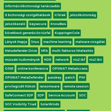
információbiztonsági tanácsadás
it biztonsági szolgáltatások
it hírek
jelszóbiztonság
jelszókezelő
keysecure
KnowBe4
következő generációs tűzfal
KuppingerCole
Lányok Napja
linux
machine learning
malware vizsgálat
Metadefender Drive
MFA
multi-faktoros hitelesítés
műszaki tudományok
NDR
network
nis2 ibf
nis2 ibir
O365
online konferencia
OPSWAT MetaAccess
OPSWAT MetaDefender
passkey
patch
PIM
privilegizált fiókok
ransomware
remote session
SafeConnect SDP
SDP
Service Account
SOC
SOC Visibility Triad
SolarWinds