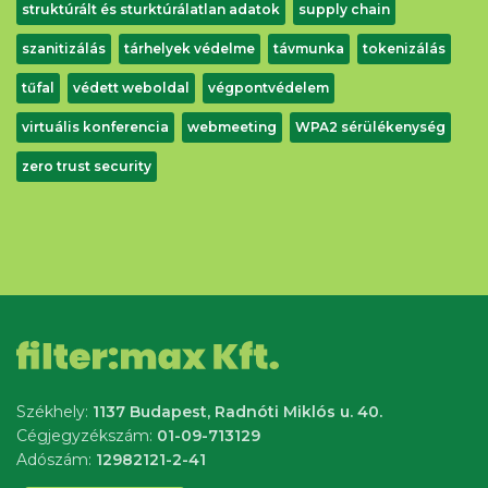
struktúrált és sturktúrálatlan adatok
supply chain
szanitizálás
tárhelyek védelme
távmunka
tokenizálás
tűfal
védett weboldal
végpontvédelem
virtuális konferencia
webmeeting
WPA2 sérülékenység
zero trust security
Székhely:
1137 Budapest, Radnóti Miklós u. 40.
Cégjegyzékszám:
01-09-713129
Adószám:
12982121-2-41