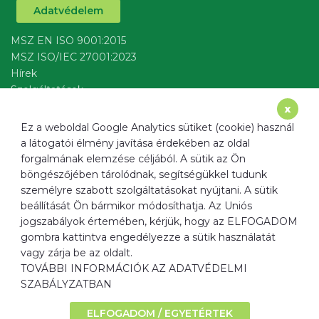
Adatvédelem
MSZ EN ISO 9001:2015
MSZ ISO/IEC 27001:2023
Hírek
Szolgáltatások
írj nekünk
x
Ez a weboldal Google Analytics sütiket (cookie) használ
a látogatói élmény javítása érdekében az oldal
forgalmának elemzése céljából. A sütik az Ön
böngészőjében tárolódnak, segítségükkel tudunk
Cím
1137 Budapest, Radnóti Miklós u. 40.
személyre szabott szolgáltatásokat nyújtani. A sütik
Email
info@ﬁltermax.hu
beállítását Ön bármikor módosíthatja. Az Uniós
Telefon
+36 20 520 0967
jogszabályok értemében, kérjük, hogy az ELFOGADOM
gombra kattintva engedélyezze a sütik használatát
Weboldal
www.ﬁltermax.hu
vagy zárja be az oldalt.
TOVÁBBI INFORMÁCIÓK AZ ADATVÉDELMI
SZABÁLYZATBAN
ELFOGADOM / EGYETÉRTEK
© 2026 • filter:max Kft.Minden jog fenntartva.