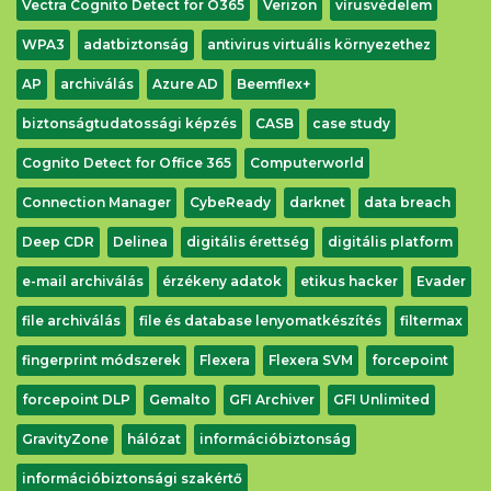
Vectra Cognito Detect for O365
Verizon
vírusvédelem
WPA3
adatbiztonság
antivirus virtuális környezethez
AP
archiválás
Azure AD
Beemflex+
biztonságtudatossági képzés
CASB
case study
Cognito Detect for Office 365
Computerworld
Connection Manager
CybeReady
darknet
data breach
Letöltés
Deep CDR
Delinea
digitális érettség
digitális platform
e-mail archiválás
érzékeny adatok
etikus hacker
Evader
file archiválás
file és database lenyomatkészítés
filtermax
fingerprint módszerek
Flexera
Flexera SVM
forcepoint
forcepoint DLP
Gemalto
GFI Archiver
GFI Unlimited
GravityZone
hálózat
információbiztonság
információbiztonsági szakértő