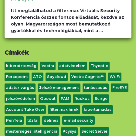
Itt megtalálhatod a filter:max Virtuális Security
Konferencia összes fontos előadását, kezdve az
olyan, Magyarországon most bemutatkozó
gyártókkal és technológiákkal, mint a ...
Címkék
kiberbiztonság
Vectra
adatvédelem
Thycotic
Forcepoint
ATO
Spycloud
Vectra Cognito™
Wi-Fi
adatszivárgás
Jelszó management
tanácsadás
FireEYE
jelszóvédelem
Opswat
PAM
Ruckus
Scirge
Account Take Over
filter:max hírek
kibertámadás
PenTera
tűzfal
delinea
e-mail security
mesterséges intelligencia
Pcysys
Secret Server