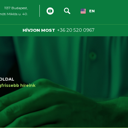
1137 Budapest,
EN
óti Miklós u. 40.
HÍVJON MOST
+36 20 520 0967
OLDAL
frissebb híreink