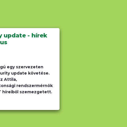
y update - hírek
ius
ágú egy szervezeten
curity update követése.
z Attila,
tonsági rendszermérnök
IT híreiből szemezgetett.