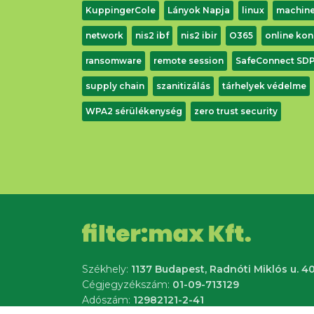
KuppingerCole
Lányok Napja
linux
machine
network
nis2 ibf
nis2 ibir
O365
online kon
ransomware
remote session
SafeConnect SD
supply chain
szanitizálás
tárhelyek védelme
WPA2 sérülékenység
zero trust security
Székhely:
1137 Budapest, Radnóti Miklós u. 40
Cégjegyzékszám:
01-09-713129
Adószám:
12982121-2-41