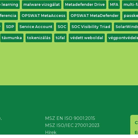
 learning
malware vizsgálat
Metadefender Drive
MFA
multi-f
ferencia
OPSWAT MetaAccess
OPSWAT MetaDefender
passk
P
SDP
Service Account
SOC
SOC Visibility Triad
SolarWind
távmunka
tokenizálás
tűfal
védett weboldal
végpontvédel
Letöltés
.
MSZ EN ISO 9001:2015
C
MSZ ISO/IEC 27001:2023
E
Hírek