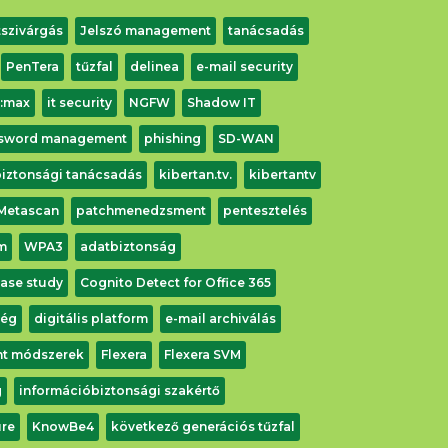
szivárgás
Jelszó management
tanácsadás
PenTera
tűzfal
delinea
e-mail security
r:max
it security
NGFW
Shadow IT
sword management
phishing
SD-WAN
 biztonsági tanácsadás
kibertan.tv.
kibertantv
Metascan
patchmenedzsment
pentesztelés
m
WPA3
adatbiztonság
ase study
Cognito Detect for Office 365
ség
digitális platform
e-mail archiválás
int módszerek
Flexera
Flexera SVM
g
információbiztonsági szakértő
re
KnowBe4
következő generációs tűzfal