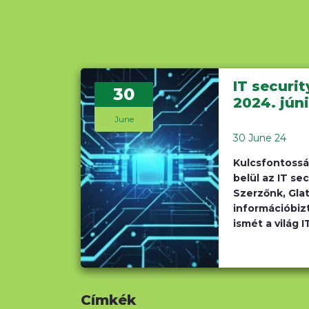
IT securit
30
2024. jún
June
30 June 24
Kulcsfontoss
belül az IT se
Szerzőnk, Glat
információbiz
ismét a világ 
Címkék