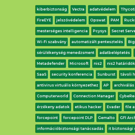
kiberbiztonság
Vectra
adatvédelem
Thycot
FireEYE
jelszóvédelem
Opswat
PAM
Ruck
mesterséges intelligencia
Pcysys
Secret Serv
Wi-Fi szabvány
automatizált pentesztelés
Big
sérülékenység menedzsment
adatbeléptetés
Metadefender
Microsoft
nis2
nis2 határidők
SaaS
security konferencia
Sunburst
távoli 
antivirus virtuális környezethez
AP
archiválás
Computerworld
Connection Manager
CybeRe
érzékeny adatok
etikus hacker
Evader
file 
forcepoint
forcepoint DLP
Gemalto
GFI Arc
információbiztonsági tanácsadás
it biztonsági