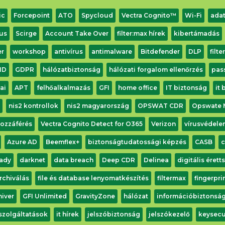
ic
Forcepoint
ATO
Spycloud
Vectra Cognito™
Wi-Fi
adat
us
Scirge
Account Take Over
filter:max hírek
kibertámadás
er
workshop
antivírus
antimalware
Bitdefender
DLP
filte
ID
GDPR
hálózatbiztonság
hálózati forgalom ellenőrzés
pas
ai
APT
felhőalkalmazás
GFI
home office
IT biztonság
it
nis2 kontrollok
nis2 magyarország
OPSWAT CDR
Opswate 
hozzáférés
Vectra Cognito Detect for O365
Verizon
vírusvédele
Azure AD
Beemflex+
biztonságtudatossági képzés
CASB
c
ady
darknet
data breach
Deep CDR
Delinea
digitális érett
archiválás
file és database lenyomatkészítés
filtermax
fingerpr
hiver
GFI Unlimited
GravityZone
hálózat
információbiztonsá
 szolgáltatások
it hírek
jelszóbiztonság
jelszókezelő
keysecu