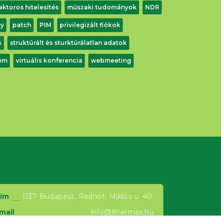
aktoros hitelesítés
műszaki tudományok
NDR
ey
patch
PIM
privilegizált fiókok
s
struktúrált és sturktúrálatlan adatok
em
virtuális konferencia
webmeeting
ím
1137 Budapest, Radnóti Miklós u. 40.
mail
info@ﬁltermax.hu