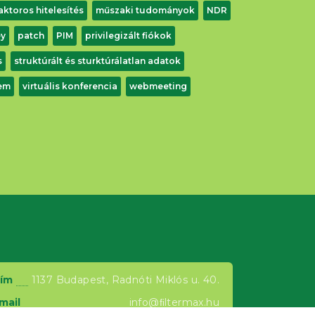
aktoros hitelesítés
műszaki tudományok
NDR
ey
patch
PIM
privilegizált fiókok
s
struktúrált és sturktúrálatlan adatok
em
virtuális konferencia
webmeeting
ím
1137 Budapest, Radnóti Miklós u. 40.
mail
info@ﬁltermax.hu