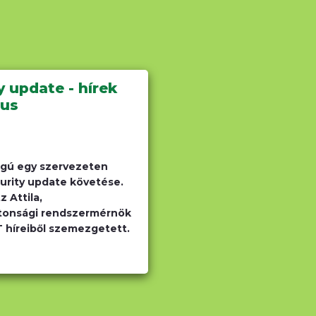
y update - hírek
ius
ágú egy szervezeten
curity update követése.
z Attila,
tonsági rendszermérnök
IT híreiből szemezgetett.