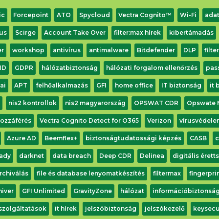
ic
Forcepoint
ATO
Spycloud
Vectra Cognito™
Wi-Fi
adat
us
Scirge
Account Take Over
filter:max hírek
kibertámadás
er
workshop
antivírus
antimalware
Bitdefender
DLP
filte
ID
GDPR
hálózatbiztonság
hálózati forgalom ellenőrzés
pas
ai
APT
felhőalkalmazás
GFI
home office
IT biztonság
it
nis2 kontrollok
nis2 magyarország
OPSWAT CDR
Opswate 
hozzáférés
Vectra Cognito Detect for O365
Verizon
vírusvédele
Azure AD
Beemflex+
biztonságtudatossági képzés
CASB
c
ady
darknet
data breach
Deep CDR
Delinea
digitális érett
archiválás
file és database lenyomatkészítés
filtermax
fingerpr
hiver
GFI Unlimited
GravityZone
hálózat
információbiztonsá
 szolgáltatások
it hírek
jelszóbiztonság
jelszókezelő
keysecu