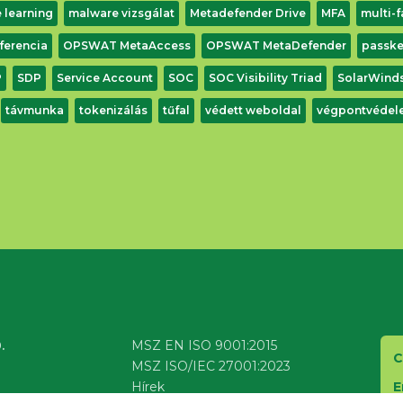
 learning
malware vizsgálat
Metadefender Drive
MFA
multi-f
ferencia
OPSWAT MetaAccess
OPSWAT MetaDefender
passk
P
SDP
Service Account
SOC
SOC Visibility Triad
SolarWind
távmunka
tokenizálás
tűfal
védett weboldal
végpontvédel
Letöltés
.
MSZ EN ISO 9001:2015
C
MSZ ISO/IEC 27001:2023
E
Hírek