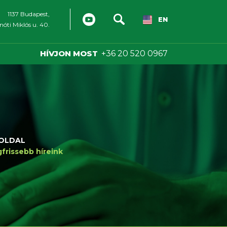
1137 Budapest,
EN
óti Miklós u. 40.
HÍVJON MOST
+36 20 520 0967
OLDAL
frissebb híreink