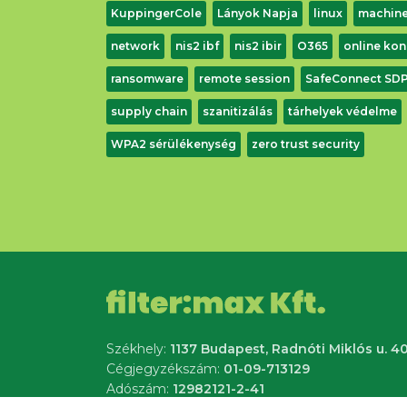
KuppingerCole
Lányok Napja
linux
machine
network
nis2 ibf
nis2 ibir
O365
online kon
ransomware
remote session
SafeConnect SD
supply chain
szanitizálás
tárhelyek védelme
WPA2 sérülékenység
zero trust security
Székhely:
1137 Budapest, Radnóti Miklós u. 40
Cégjegyzékszám:
01-09-713129
Adószám:
12982121-2-41