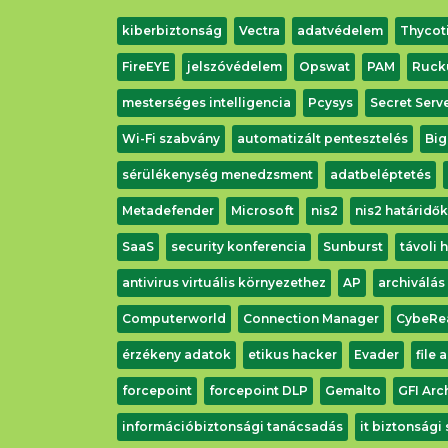
kiberbiztonság
Vectra
adatvédelem
Thycot
FireEYE
jelszóvédelem
Opswat
PAM
Ruck
mesterséges intelligencia
Pcysys
Secret Serv
Wi-Fi szabvány
automatizált pentesztelés
Big
sérülékenység menedzsment
adatbeléptetés
Metadefender
Microsoft
nis2
nis2 határidők
SaaS
security konferencia
Sunburst
távoli 
antivirus virtuális környezethez
AP
archiválás
Computerworld
Connection Manager
CybeRe
érzékeny adatok
etikus hacker
Evader
file 
forcepoint
forcepoint DLP
Gemalto
GFI Arc
információbiztonsági tanácsadás
it biztonsági