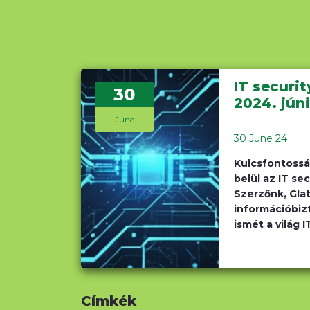
IT securit
30
2024. jún
June
30 June 24
Kulcsfontoss
belül az IT se
Szerzőnk, Glat
információbiz
ismét a világ 
Címkék