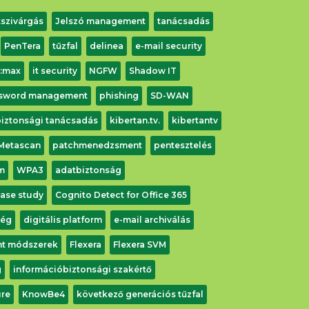
szivárgás
Jelszó management
tanácsadás
PenTera
tűzfal
delinea
e-mail security
r:max
it security
NGFW
Shadow IT
sword management
phishing
SD-WAN
 biztonsági tanácsadás
kibertan.tv.
kibertantv
Metascan
patchmenedzsment
pentesztelés
m
WPA3
adatbiztonság
ase study
Cognito Detect for Office 365
ség
digitális platform
e-mail archiválás
int módszerek
Flexera
Flexera SVM
g
információbiztonsági szakértő
re
KnowBe4
következő generációs tűzfal