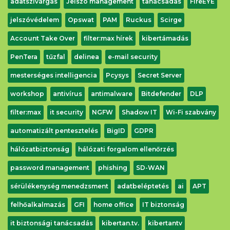
adatszivárgás
Jelszó management
tanácsadás
FireEYE
jelszóvédelem
Opswat
PAM
Ruckus
Scirge
Account Take Over
filter:max hírek
kibertámadás
PenTera
tűzfal
delinea
e-mail security
mesterséges intelligencia
Pcysys
Secret Server
workshop
antivírus
antimalware
Bitdefender
DLP
filter:max
it security
NGFW
Shadow IT
Wi-Fi szabvány
automatizált pentesztelés
BigID
GDPR
hálózatbiztonság
hálózati forgalom ellenőrzés
password management
phishing
SD-WAN
sérülékenység menedzsment
adatbeléptetés
ai
APT
felhőalkalmazás
GFI
home office
IT biztonság
it biztonsági tanácsadás
kibertan.tv.
kibertantv