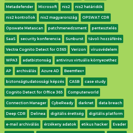
Metadefender
Microsoft
nis2
nis2 határidők
Letöltés
nis2 kontrollok
nis2 magyarország
OPSWAT CDR
Opswate Metascan
patchmenedzsment
pentesztelés
SaaS
security konferencia
Sunburst
távoli hozzáférés
Vectra Cognito Detect for O365
Verizon
vírusvédelem
WPA3
adatbiztonság
antivirus virtuális környezethez
AP
archiválás
Azure AD
Beemflex+
biztonságtudatossági képzés
CASB
case study
Cognito Detect for Office 365
Computerworld
Connection Manager
CybeReady
darknet
data breach
Deep CDR
Delinea
digitális érettség
digitális platform
e-mail archiválás
érzékeny adatok
etikus hacker
Evader