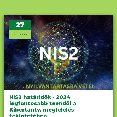
27
February
NIS2 határidők - 2024
legfontosabb teendői a
Kibertantv. megfelelés
tekintetében