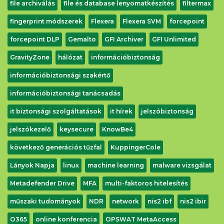
file archiválás
file és database lenyomatkészítés
filtermax
fingerprint módszerek
Flexera
Flexera SVM
forcepoint
forcepoint DLP
Gemalto
GFI Archiver
GFI Unlimited
GravityZone
hálózat
információbiztonság
információbiztonsági szakértő
információbiztonsági tanácsadás
it biztonsági szolgáltatások
it hírek
jelszóbiztonság
jelszókezelő
keysecure
KnowBe4
következő generációs tűzfal
KuppingerCole
Lányok Napja
linux
machine learning
malware vizsgálat
Metadefender Drive
MFA
multi-faktoros hitelesítés
műszaki tudományok
NDR
network
nis2 ibf
nis2 ibir
O365
online konferencia
OPSWAT MetaAccess