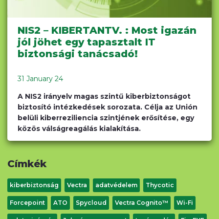
NIS2 – KIBERTANTV. : Most igazán
jól jöhet egy tapasztalt IT
biztonsági tanácsadó!
31 January 24
A NIS2 irányelv magas szintű kiberbiztonságot
biztosító intézkedések sorozata. Célja az Unión
belüli kiberreziliencia szintjének erősítése, egy
közös válságreagálás kialakítása.
Címkék
kiberbiztonság
Vectra
adatvédelem
Thycotic
Forcepoint
ATO
Spycloud
Vectra Cognito™
Wi-Fi