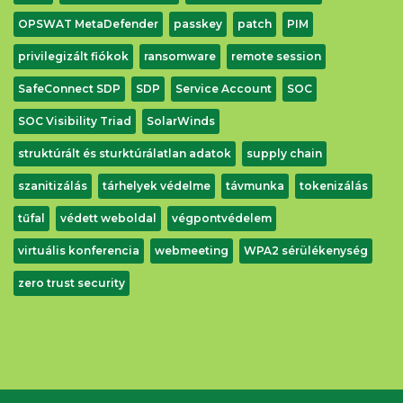
OPSWAT MetaDefender
passkey
patch
PIM
privilegizált fiókok
ransomware
remote session
SafeConnect SDP
SDP
Service Account
SOC
SOC Visibility Triad
SolarWinds
struktúrált és sturktúrálatlan adatok
supply chain
szanitizálás
tárhelyek védelme
távmunka
tokenizálás
tűfal
védett weboldal
végpontvédelem
virtuális konferencia
webmeeting
WPA2 sérülékenység
zero trust security