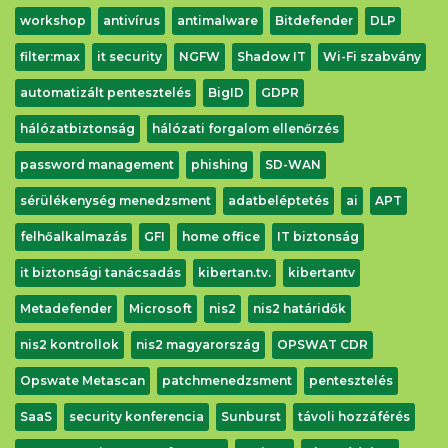
workshop
antivírus
antimalware
Bitdefender
DLP
filter:max
it security
NGFW
Shadow IT
Wi-Fi szabvány
automatizált pentesztelés
BigID
GDPR
hálózatbiztonság
hálózati forgalom ellenőrzés
password management
phishing
SD-WAN
sérülékenység menedzsment
adatbeléptetés
ai
APT
felhőalkalmazás
GFI
home office
IT biztonság
it biztonsági tanácsadás
kibertan.tv.
kibertantv
Metadefender
Microsoft
nis2
nis2 határidők
nis2 kontrollok
nis2 magyarország
OPSWAT CDR
Opswate Metascan
patchmenedzsment
pentesztelés
SaaS
security konferencia
Sunburst
távoli hozzáférés