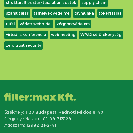
struktúrált és sturktúrálatlan adatok
supply chain
szanitizálás
tárhelyek védelme
távmunka
tokenizálás
tűfal
védett weboldal
végpontvédelem
virtuális konferencia
webmeeting
WPA2 sérülékenység
zero trust security
Székhely:
1137 Budapest, Radnóti Miklós u. 40.
Cégjegyzékszám:
01-09-713129
Adószám:
12982121-2-41