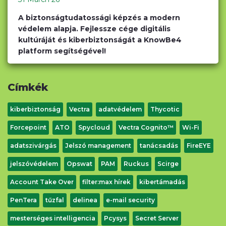
A biztonságtudatossági képzés a modern
védelem alapja. Fejlessze cége digitális
kultúráját és kiberbiztonságát a KnowBe4
platform segítségével!
Címkék
kiberbiztonság
Vectra
adatvédelem
Thycotic
Forcepoint
ATO
Spycloud
Vectra Cognito™
Wi-Fi
adatszivárgás
Jelszó management
tanácsadás
FireEYE
jelszóvédelem
Opswat
PAM
Ruckus
Scirge
Account Take Over
filter:max hírek
kibertámadás
PenTera
tűzfal
delinea
e-mail security
mesterséges intelligencia
Pcysys
Secret Server