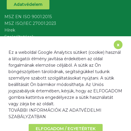
Adatvédelem
MSZ EN ISO 9001:2015
MSZ ISO/IEC 27001:2023
Hírek
Szolgáltatások
írj nekünk
x
Ez a weboldal Google Analytics sütiket (cookie) használ
a látogatói élmény javítása érdekében az oldal
forgalmának elemzése céljából. A sütik az Ön
böngészőjében tárolódnak, segítségükkel tudunk
Cím
1137 Budapest, Radnóti Miklós u. 40.
személyre szabott szolgáltatásokat nyújtani. A sütik
Email
info@ﬁltermax.hu
beállítását Ön bármikor módosíthatja. Az Uniós
Telefon
+36 20 520 0967
jogszabályok értemében, kérjük, hogy az ELFOGADOM
gombra kattintva engedélyezze a sütik használatát
Weboldal
www.ﬁltermax.hu
vagy zárja be az oldalt.
TOVÁBBI INFORMÁCIÓK AZ ADATVÉDELMI
SZABÁLYZATBAN
ELFOGADOM / EGYETÉRTEK
© 2026 • filter:max Kft.Minden jog fenntartva.