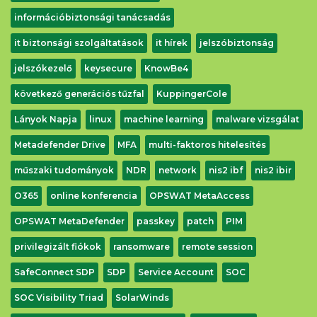
információbiztonsági tanácsadás
it biztonsági szolgáltatások
it hírek
jelszóbiztonság
jelszókezelő
keysecure
KnowBe4
következő generációs tűzfal
KuppingerCole
Lányok Napja
linux
machine learning
malware vizsgálat
Metadefender Drive
MFA
multi-faktoros hitelesítés
műszaki tudományok
NDR
network
nis2 ibf
nis2 ibir
O365
online konferencia
OPSWAT MetaAccess
OPSWAT MetaDefender
passkey
patch
PIM
privilegizált fiókok
ransomware
remote session
SafeConnect SDP
SDP
Service Account
SOC
SOC Visibility Triad
SolarWinds