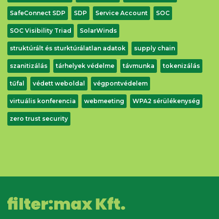
SafeConnect SDP
SDP
Service Account
SOC
SOC Visibility Triad
SolarWinds
struktúrált és sturktúrálatlan adatok
supply chain
szanitizálás
tárhelyek védelme
távmunka
tokenizálás
tűfal
védett weboldal
végpontvédelem
virtuális konferencia
webmeeting
WPA2 sérülékenység
zero trust security