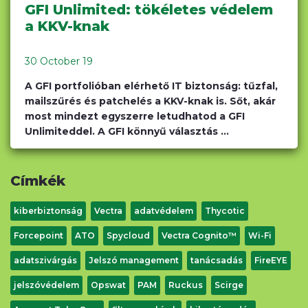
GFI Unlimited: tökéletes védelem
a KKV-knak
30 October 19
A GFI portfolióban elérhető IT biztonság: tűzfal,
mailszűrés és patchelés a KKV-knak is. Sőt, akár
most mindezt egyszerre letudhatod a GFI
Unlimiteddel. A GFI könnyű választás ...
Címkék
kiberbiztonság
Vectra
adatvédelem
Thycotic
Forcepoint
ATO
Spycloud
Vectra Cognito™
Wi-Fi
adatszivárgás
Jelszó management
tanácsadás
FireEYE
jelszóvédelem
Opswat
PAM
Ruckus
Scirge