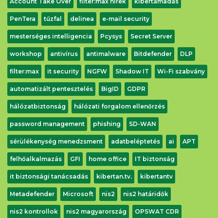
Account Take Over
filter:max hírek
kibertámadás
PenTera
tűzfal
delinea
e-mail security
mesterséges intelligencia
Pcysys
Secret Server
workshop
antivírus
antimalware
Bitdefender
DLP
filter:max
it security
NGFW
Shadow IT
Wi-Fi szabvány
automatizált pentesztelés
BigID
GDPR
hálózatbiztonság
hálózati forgalom ellenőrzés
password management
phishing
SD-WAN
sérülékenység menedzsment
adatbeléptetés
ai
APT
felhőalkalmazás
GFI
home office
IT biztonság
it biztonsági tanácsadás
kibertan.tv.
kibertantv
Metadefender
Microsoft
nis2
nis2 határidők
nis2 kontrollok
nis2 magyarország
OPSWAT CDR