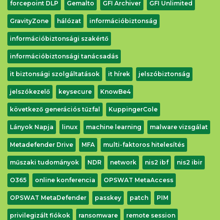
forcepoint DLP
Gemalto
GFI Archiver
GFI Unlimited
GravityZone
hálózat
információbiztonság
információbiztonsági szakértő
információbiztonsági tanácsadás
it biztonsági szolgáltatások
it hírek
jelszóbiztonság
jelszókezelő
keysecure
KnowBe4
következő generációs tűzfal
KuppingerCole
Lányok Napja
linux
machine learning
malware vizsgálat
Metadefender Drive
MFA
multi-faktoros hitelesítés
műszaki tudományok
NDR
network
nis2 ibf
nis2 ibir
O365
online konferencia
OPSWAT MetaAccess
OPSWAT MetaDefender
passkey
patch
PIM
privilegizált fiókok
ransomware
remote session