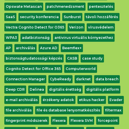
Letöltés
Opswate Metascan
patchmenedzsment
pentesztelés
SaaS
security konferencia
Sunburst
távoli hozzáférés
Vectra Cognito Detect for O365
Verizon
vírusvédelem
WPA3
adatbiztonság
antivirus virtuális környezethez
AP
archiválás
Azure AD
Beemflex+
biztonságtudatossági képzés
CASB
case study
Cognito Detect for Office 365
Computerworld
Connection Manager
CybeReady
darknet
data breach
Deep CDR
Delinea
digitális érettség
digitális platform
e-mail archiválás
érzékeny adatok
etikus hacker
Evader
file archiválás
file és database lenyomatkészítés
filtermax
fingerprint módszerek
Flexera
Flexera SVM
forcepoint