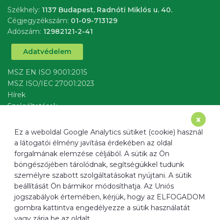
Székhely:
1137 Budapest, Radnóti Miklós u. 40.
Cégjegyzékszám:
01-09-713129
Adószám:
12982121-2-41
Adatvédelem
MSZ EN ISO 9001:2015
MSZ ISO/IEC 27001:2023
Hírek
Szolgáltatások
írj nekünk
x
Ez a weboldal Google Analytics sütiket (cookie) használ
a látogatói élmény javítása érdekében az oldal
forgalmának elemzése céljából. A sütik az Ön
böngészőjében tárolódnak, segítségükkel tudunk
Cím
1137 Budapest, Radnóti Miklós u. 40.
személyre szabott szolgáltatásokat nyújtani. A sütik
Email
info@ﬁltermax.hu
beállítását Ön bármikor módosíthatja. Az Uniós
Telefon
+36 20 520 0967
jogszabályok értemében, kérjük, hogy az ELFOGADOM
gombra kattintva engedélyezze a sütik használatát
Weboldal
www.ﬁltermax.hu
vagy zárja be az oldalt.