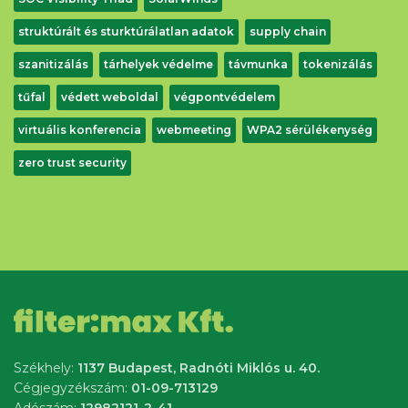
struktúrált és sturktúrálatlan adatok
supply chain
szanitizálás
tárhelyek védelme
távmunka
tokenizálás
tűfal
védett weboldal
végpontvédelem
virtuális konferencia
webmeeting
WPA2 sérülékenység
zero trust security
Székhely:
1137 Budapest, Radnóti Miklós u. 40.
Cégjegyzékszám:
01-09-713129