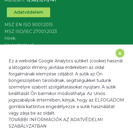
Adószám:
12982121-2-41
Adatvédelem
MSZ EN ISO 9001:2015
MSZ ISO/IEC 27001:2023
Hírek
Szolgáltatások
írj nekünk
x
Ez a weboldal Google Analytics sütiket (cookie) használ
a látogatói élmény javítása érdekében az oldal
forgalmának elemzése céljából. A sütik az Ön
böngészőjében tárolódnak, segítségükkel tudunk
Cím
1137 Budapest, Radnóti Miklós u. 40.
személyre szabott szolgáltatásokat nyújtani. A sütik
Email
info@ﬁltermax.hu
beállítását Ön bármikor módosíthatja. Az Uniós
Telefon
+36 20 520 0967
jogszabályok értemében, kérjük, hogy az ELFOGADOM
gombra kattintva engedélyezze a sütik használatát
Weboldal
www.ﬁltermax.hu
vagy zárja be az oldalt.
TOVÁBBI INFORMÁCIÓK AZ ADATVÉDELMI
SZABÁLYZATBAN