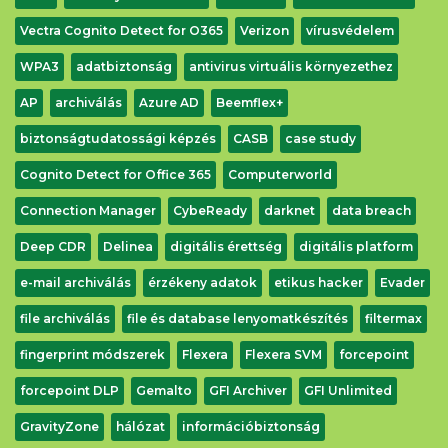
Vectra Cognito Detect for O365
Verizon
vírusvédelem
WPA3
adatbiztonság
antivirus virtuális környezethez
AP
archiválás
Azure AD
Beemflex+
biztonságtudatossági képzés
CASB
case study
Cognito Detect for Office 365
Computerworld
Connection Manager
CybeReady
darknet
data breach
Deep CDR
Delinea
digitális érettség
digitális platform
e-mail archiválás
érzékeny adatok
etikus hacker
Evader
file archiválás
file és database lenyomatkészítés
filtermax
fingerprint módszerek
Flexera
Flexera SVM
forcepoint
forcepoint DLP
Gemalto
GFI Archiver
GFI Unlimited
GravityZone
hálózat
információbiztonság