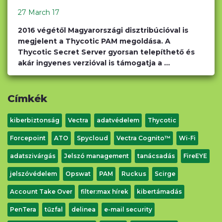
27 March 17
2016 végétől Magyarországi disztribúcióval is
megjelent a Thycotic PAM megoldása. A
Thycotic Secret Server gyorsan telepíthető és
akár ingyenes verzióval is támogatja a ...
Címkék
kiberbiztonság
Vectra
adatvédelem
Thycotic
Forcepoint
ATO
Spycloud
Vectra Cognito™
Wi-Fi
adatszivárgás
Jelszó management
tanácsadás
FireEYE
jelszóvédelem
Opswat
PAM
Ruckus
Scirge
Account Take Over
filter:max hírek
kibertámadás
PenTera
tűzfal
delinea
e-mail security