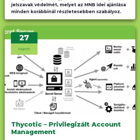
jelszavak védelmét, melyet az MNB idei ajánlása
minden korábbinál részletesebben szabályoz.
27
March
Letöltés
Thycotic – Privilegizált Account
Management