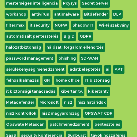
mesterséges intelligencia
Pcysys
Secret Server
workshop
antivírus
antimalware
Bitdefender
DLP
filter:max
it security
NGFW
Shadow IT
Wi-Fi szabvány
automatizált pentesztelés
BigID
GDPR
hálózatbiztonság
hálózati forgalom ellenőrzés
password management
phishing
SD-WAN
sérülékenység menedzsment
adatbeléptetés
ai
APT
felhőalkalmazás
GFI
home office
IT biztonság
it biztonsági tanácsadás
kibertan.tv.
kibertantv
Metadefender
Microsoft
nis2
nis2 határidők
nis2 kontrollok
nis2 magyarország
OPSWAT CDR
Opswate Metascan
patchmenedzsment
pentesztelés
SaaS
security konferencia
Sunburst
távoli hozzáférés