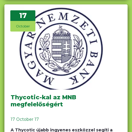
17
October
Thycotic-kal az MNB
megfelelőségért
17 October 17
A Thycotic újabb ingyenes eszközzel segíti a