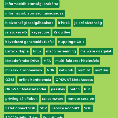
információbiztonsági szakértő
információbiztonsági tanácsadás
it biztonsági szolgáltatások
it hírek
jelszóbiztonság
jelszókezelő
keysecure
KnowBe4
következő generációs tűzfal
KuppingerCole
Lányok Napja
linux
machine learning
malware vizsgálat
Metadefender Drive
MFA
multi-faktoros hitelesítés
műszaki tudományok
NDR
network
nis2 ibf
nis2 ibir
O365
online konferencia
OPSWAT MetaAccess
OPSWAT MetaDefender
passkey
patch
PIM
privilegizált fiókok
ransomware
remote session
SafeConnect SDP
SDP
Service Account
SOC
SOC Visibility Triad
SolarWinds