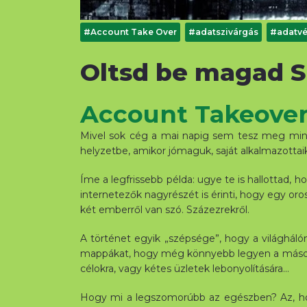
#Account Take Over
#adatszivárgás
#adatv
Oltsd be magad S
Account Takeover
Mivel sok cég a mai napig sem tesz meg mind
helyzetbe, amikor jómaguk, saját alkalmazottai
Íme a legfrissebb példa: ugye te is hallottad, 
internetezők nagyrészét is érinti, hogy egy oro
két emberről van szó. Százezrekről.
A történet egyik „szépsége”, hogy a világháló
mappákat, hogy még könnyebb legyen a második l
célokra, vagy kétes üzletek lebonyolítására…
Hogy mi a legszomorúbb az egészben? Az, hog