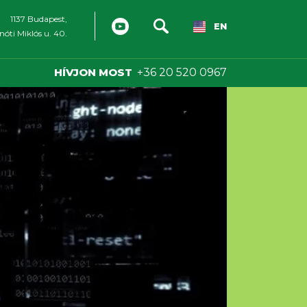
1137 Budapest,
EN
óti Miklós u. 40.
HÍVJON MOST
+36 20 520 0967