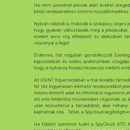
Ha nem szeretnél percek alatt éveket öregedni
belső rendszerekhez történő hozzáférésekhez ne
Nyilván nálatok is működik a szokásos, céges je
hogy gyakran változtassák meg a jelszavukat, az
ezeket anno rég elfelejtett és időközben táma
visszanyal a fagyi!
Érdemes, hát nagyban gondolkozzál! Esetleg
kapcsolatban és széles spektrumban vizsgálja 
hogy a nyilvános forrású hírszerzés mellett embe
Az OSINT folyamatokban a már korábbi támadáso
fel. (Az ingyenesen elérhető rendszerekből jel
összes érintett adat és információ egyszerre 
élő erős felderítési műveleteket végeznek, az 
után közvetlenül a támadóktól, akár néhány
kaphatnak róla. Tehát, a Spycloud segítségével
Ha többet szeretnél tudni a SpyCloud ATO Mon