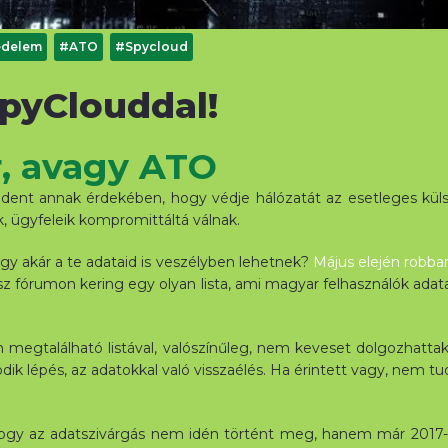
édelem
#ATO
#Spycloud
pyClouddal!
, avagy ATO
ent annak érdekében, hogy védje hálózatát az esetleges küls
k, ügyfeleik kompromittáltá válnak.
hogy akár a te adataid is veszélyben lehetnek?
Május elején robbant
sz fórumon kering egy olyan lista, ami magyar felhasználók adata
n megtalálható listával, valószínűleg, nem keveset dolgozhatta
épés, az adatokkal való visszaélés. Ha érintett vagy, nem tudh
y az adatszivárgás nem idén történt meg, hanem már 2017-be