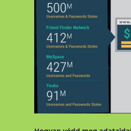
Hogyan védd meg adataidat,