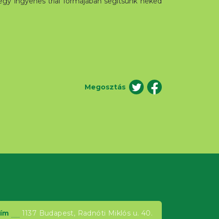
gy ingyenes trial formájában segítsünk neked
Megosztás
ím
1137 Budapest, Radnóti Miklós u. 40.