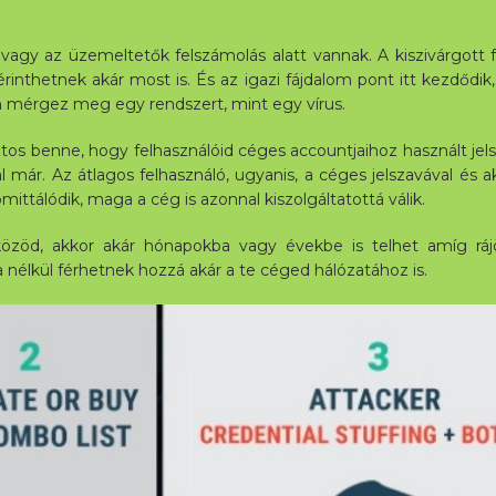
vagy az üzemeltetők felszámolás alatt vannak. A kiszivárgott fe
nthetnek akár most is. És az igazi fájdalom pont itt kezdődik
n mérgez meg egy rendszert, mint egy vírus.
os benne, hogy felhasználóid céges accountjaihoz használt jels
már. Az átlagos felhasználó, ugyanis, a céges jelszavával és aká
ittálódik, maga a cég is azonnal kiszolgáltatottá válik.
közöd, akkor akár hónapokba vagy évekbe is telhet amíg rájös
nélkül férhetnek hozzá akár a te céged hálózatához is.