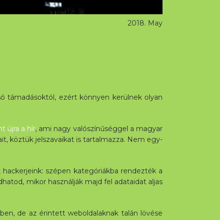
2018. May
ő támadásoktól, ezért könnyen kerülnek olyan
 újra a hír
, ami nagy valószínűséggel a magyar
it, köztük jelszavaikat is tartalmazza. Nem egy-
k hackerjeink: szépen kategóriákba rendezték a
atod, mikor használják majd fel adataidat aljas
n, de az érintett weboldalaknak talán lövése