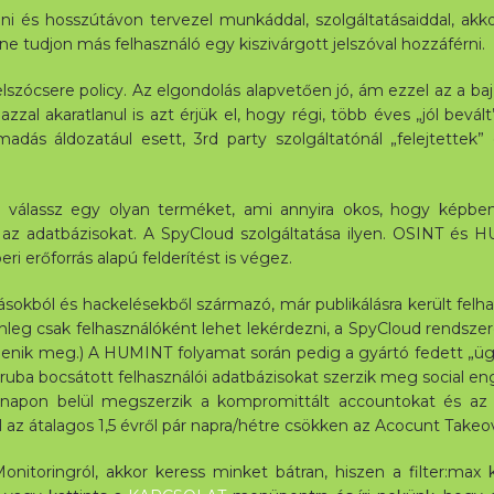
 és hosszútávon tervezel munkáddal, szolgáltatásaiddal, akko
 tudjon más felhasználó egy kiszivárgott jelszóval hozzáférni.
lszócsere policy. Az elgondolás alapvetően jó, ám ezzel az a baj,
zal akaratlanul is azt érjük el, hogy régi, több éves „jól bevált
dás áldozatául esett, 3rd party szolgáltatónál „felejtettek”
 válassz egy olyan terméket, ami annyira okos, hogy képben
az adatbázisokat. A SpyCloud szolgáltatása ilyen. OSINT és HUM
ri erőforrás alapú felderítést is végez.
kból és hackelésekből származó, már publikálásra került felha
enleg csak felhasználóként lehet lekérdezni, a SpyCloud rendsze
jelenik meg.) A HUMINT folyamat során pedig a gyártó fedett „
áruba bocsátott felhasználói adatbázisokat szerzik meg social e
 napon belül megszerzik a kompromittált accountokat és az é
 az átalagos 1,5 évről pár napra/hétre csökken az Acocunt Takeo
itoringról, akkor keress minket bátran, hiszen a filter:max 