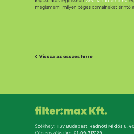
kapcsolatos legfrissebb
webinárt itt érheted
el,
megismerni, milyen céges domaineket érintő acc
Vissza az összes hírre
Székhely:
1137 Budapest, Radnóti Miklós u. 40
Cégjegyzékszám:
01-09-713129