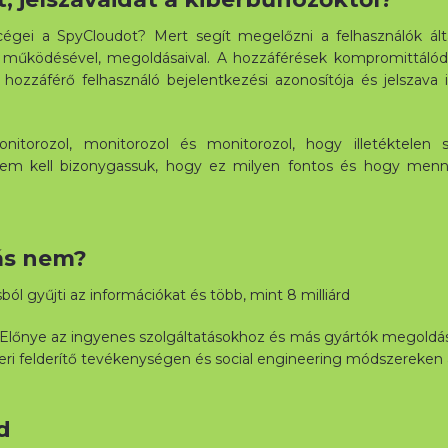
cégei a SpyCloudot? Mert segít megelőzni a felhasználók álta
v működésével, megoldásaival. A hozzáférések kompromittáló
ozzáférő felhasználó bejelentkezési azonosítója és jelszava i
onitorozol, monitorozol és monitorozol, hogy illetéktelen
nem kell bizonygassuk, hogy ez milyen fontos és hogy menny
ás nem?
ól gyűjti az információkat és több, mint 8 milliárd
z. Előnye az ingyenes szolgáltatásokhoz és más gyártók megold
eri felderítő tevékenységen és social engineering módszereken a
Letöltés
d