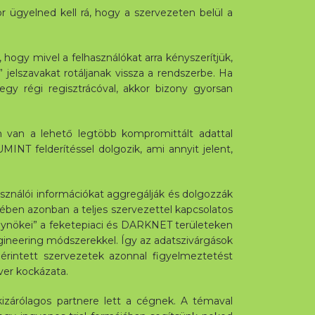
r ügyelned kell rá, hogy a szervezeten belül a
 hogy mivel a felhasználókat arra kényszerítjük,
” jelszavakat rotáljanak vissza a rendszerbe. Ha
 egy régi regisztrácóval, akkor bizony gyorsan
 van a lehető legtöbb kompromittált adattal
INT felderítéssel dolgozik, ami annyit jelent,
sználói információkat aggregálják és dolgozzák
rében azonban a teljes szervezettel kapcsolatos
ügynökei” a feketepiaci és DARKNET területeken
ngineering módszerekkel. Így az adatszivárgások
rintett szervezetek azonnal figyelmeztetést
ver kockázata.
kizárólagos partnere lett a cégnek. A témaval