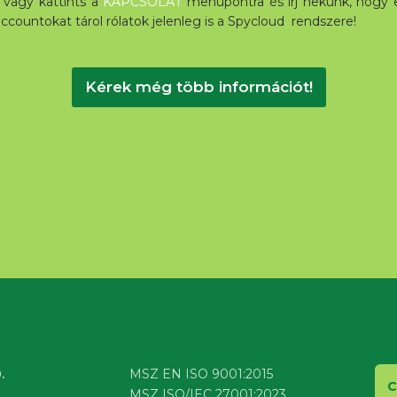
 vagy kattints a
KAPCSOLAT
menüpontra és írj nekünk, hogy e
ountokat tárol rólatok jelenleg is a Spycloud rendszere!
Kérek még több információt!
.
MSZ EN ISO 9001:2015
C
MSZ ISO/IEC 27001:2023