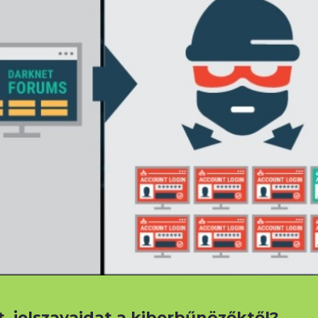
 jelszavaidat a kiberbűnözőktől?