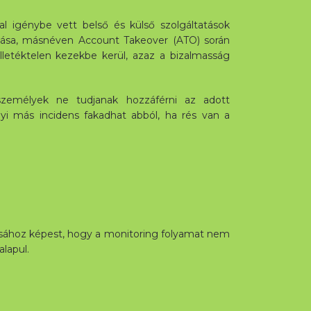
l igénybe vett belső és külső szolgáltatások
dása, másnéven Account Takeover (ATO) során
lletéktelen kezekbe kerül, azaz a bizalmasság
 személyek ne tudjanak hozzáférni az adott
i más incidens fakadhat abból, ha rés van a
ásához képest, hogy a monitoring folyamat nem
lapul.