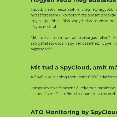
Tudod, miért használják a világ legnagyobb 
hozzáféréseinek kompromittálódását proaktí
egy vagy több külső vagy belső rendszerhez h
súlyosan sérül.
Mit tudsz tenni az adatszivárgás ellen? M
szolgáltatásokhoz vagy rendszerhez. Ugye, 
pajzsodon?!
Mit tud a SpyCloud, amit m
A SpyCloud jelenleg több, mint 8000 adatforrásb
kompromittált felhasználói rekordot tartalma
scannelésen (PasteBin, stb.), hanem valós emb
ATO Monitoring by SpyClou