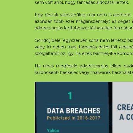
sem volt arról, hogy támadás áldozatai lettek.
Egy részük valószínűleg már nem is elérhető, 
azonban több ezer magánszemélyt és céget éri
adatszivárgás legtöbbször láthatatlan formába
Gondolj bele: egyszerűen soha nem lehetsz bizt
vagy 10 évben más, támadás detektált oldalnál 
szolgáltatóhoz, így, ha ezek bármelyike komprom
Ha nincs megfelelő adatszivárgás elleni esz
különösebb hackelés vagy malwarek használata 