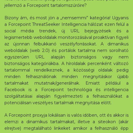
jellemző a Forcepoint tartalomszűrőire?
Bizony ám, és most jön a „nemsemmi” kategória! Ugyanis
a Forcepoint ThreatSeeker Intelligencia hálózat ezen felül a
social média trendek, új URL bejegyzések és a
legismertebb weboldalak monitorozásával proaktívan figyeli
az újonnan felbukkanó veszélyforrásokat. A dimanikus
weboldalak (web 2.0) és portálok tartalma nem sorolható
egyszerűen URL alapján biztonságos vagy nem
biztonságos kategóriákba. A híroldalak percenként változó
tartalommal rendelkeznek, a közösségi oldalak pedig
minden felhasználónak minden megnyitáskor újabb
tartalmakat mutatnak/generálnak. Emiatt például a
Facebook is a Forcepoint technológia és intelligencia
szolgáltatásai alapján figyelmezteti a felhasználókat a
potenciálisan veszélyes tartalmak megnyitása előtt.
A Forcepoint proxyja lokálisan is valós időben, ott és akkor is
elemzi a dinamikus tartalmakat, illetve a siteokon (akár
elrejtve) megtalálható linkeket amikor a felhasználó épp