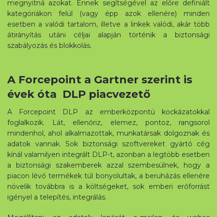
megnyitná azokat. Ennek segítségével az előre definiált
kategóriákon felül (vagy épp azok ellenére) minden
esetben a valódi tartalom, illetve a linkek valódi, akár több
átirányítás utáni céljai alapján történik a biztonsági
szabályozás és blokkolás.
A Forcepoint a Gartner szerint is
évek óta DLP piacvezető
A Forcepoint DLP az emberközpontú kockázatokkal
foglalkozik. Lát, ellenőriz, elemez, pontoz, rangsorol
mindenhol, ahol alkalmazottak, munkatársak dolgoznak és
adatok vannak. Sok biztonsági szoftvereket gyártó cég
kínál valamilyen integrált DLP-t, azonban a legtöbb esetben
a biztonsági szakemberek azzal szembesülnek, hogy a
piacon lévő termékek túl bonyolultak, a beruházás ellenére
növelik továbbra is a költségeket, sok emberi erőforrást
igényel a telepítés, integrálás.