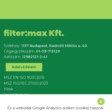
Székhely:
1137 Budapest, Radnóti Miklós u. 40.
Cégjegyzékszám:
01-09-713129
Adószám:
12982121-2-41
Adatvédelem
MSZ EN ISO 9001:2015
MSZ ISO/IEC 27001:2023
Hírek
Szolgáltatások
írj nekünk
x
Ez a weboldal Google Analytics sütiket (cookie) használ