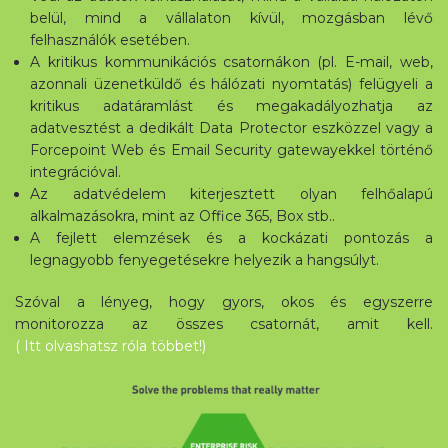
belül, mind a vállalaton kívül, mozgásban lévő
felhasználók esetében.
A kritikus kommunikációs csatornákon (pl. E-mail, web,
azonnali üzenetküldő és hálózati nyomtatás) felügyeli a
kritikus adatáramlást és megakadályozhatja az
adatvesztést a dedikált Data Protector eszközzel vagy a
Forcepoint Web és Email Security gatewayekkel történő
integrációval.
Az adatvédelem kiterjesztett olyan felhőalapú
alkalmazásokra, mint az Office 365, Box stb..
A fejlett elemzések és a kockázati pontozás a
legnagyobb fenyegetésekre helyezik a hangsúlyt.
Szóval a lényeg, hogy gyors, okos és egyszerre
monitorozza az összes csatornát, amit kell.
( Itt olvashatsz róla többet!)