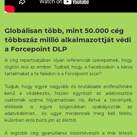
Globálisan több, mint 50.000 cég
többszáz millió alkalmazottját védi
a Forcepoint DLP
A cég repertoárjában olyan referenciák szerepelnek, hogy
rögtön leül az ember. Tudtad, hogy a Facebookon a káros
tartalmakat a te faladon is a Forcepoint szűri?
Tudjuk, hogy egyre nagyobb és brutálisabb erőfeszítésbe
kerül a védekezés, hiszen egyrészt az adatvesztési
csatornák száma folyamatosan nő, illetve a törvények,
előírások is egyre szigorúbban szabályozzák az
adatvédelmet… és ugye mindennek meg kell felelni,
különben erős bünti jön az élettől.
A legtöbb cég gyanútlanul összetéveszti a már létező