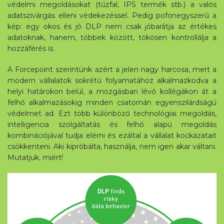
védelmi megoldásokat (tűzfal, IPS termék stb.) a valós
adatszivárgás elleni védekezéssel. Pedig pofonegyszerű a
kép: egy okos és jó DLP nem csak jóbarátja az értékes
adatoknak, hanem, többek között, tökösen kontrollálja a
hozzáférés is.
A Forcepoint szerintünk azért a jelen nagy harcosa, mert a
modern vállalatok sokrétű folyamatához alkalmazkodva a
helyi határokon belül, a mozgásban lévő kollégákon át a
felhő alkalmazásokig minden csatornán egyenszilárdságú
védelmet ad. Ezt több különböző technológiai megoldás,
intelligencia szolgáltatás és felhő alapú megoldás
kombinációjával tudja elérni és ezáltal a vállalat kockázatait
csökkenteni. Aki kipróbálta, használja, nem igen akar váltani.
Mutatjuk, miért!