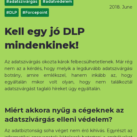
#adatszivárgás
#adatvédelem
2018. June
#DLP
#Forcepoint
Kell egy jó DLP
mindenkinek!
Az adatszivárgás okozta károk felbecsülhetetlenek. Már rég
nem az a kérdés, hogy melyik a legdurvább adatszivárgási
botrány, amire emlékszel, hanem inkább az, hogy
egyáltalán mikor volt olyan, hogy nem találkoztál
adatszivárgást taglaló híreket úgy egyáltalán.
Miért akkora nyűg a cégeknek az
adatszivárgás elleni védelem?
Az adatbiztonság soha véget nem érő kihívás. Egyrészt az