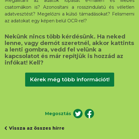
Megállítani az adatok lopását e-mailen és webes
csatornákon is? Azonosítani a rosszindulatú és véletlen
adatvesztést? Megelőzni a külső támadásokat? Felismerni
az adatokat egy képen belül OCR-rel?
Nekünk nincs több kérdésünk. Ha neked
lenne, vagy demót szeretnél, akkor kattints
a lenti gombra, vedd fel velünk a
kapcsolatot és már repítjük is hozzád az
infókat! Kell?
Kérek még több információt!
Megosztás
Vissza az összes hírre