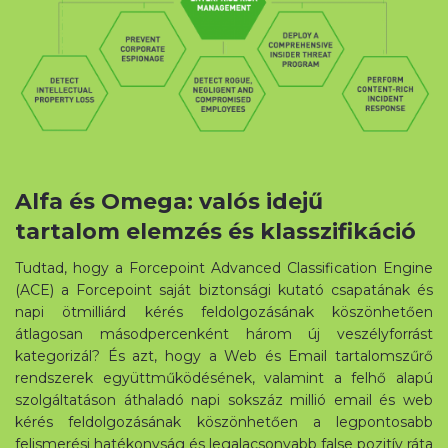
Alfa és Omega: valós idejű
tartalom elemzés és klasszifikáció
Tudtad, hogy a Forcepoint Advanced Classification Engine
(ACE) a Forcepoint saját biztonsági kutató csapatának és
napi ötmilliárd kérés feldolgozásának köszönhetően
átlagosan másodpercenként három új veszélyforrást
kategorizál? És azt, hogy a Web és Email tartalomszűrő
rendszerek együttműködésének, valamint a felhő alapú
szolgáltatáson áthaladó napi sokszáz millió email és web
kérés feldolgozásának köszönhetően a legpontosabb
felismerési hatékonyság és legalacsonyabb false pozitív ráta