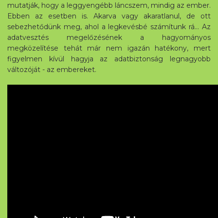
mutatják, hogy a leggyengébb láncszem, mindig az ember.
Ebben az esetben is. Akarva vagy akaratlanul, de ott
sebezhetődünk meg, ahol a legkevésbé számítunk rá… Az
adatvesztés megelőzésének a hagyományos
megközelítése tehát már nem igazán hatékony, mert
figyelmen kívül hagyja az adatbiztonság legnagyobb
változóját - az embereket.