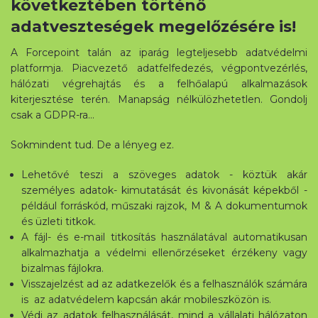
következtében történő
adatveszteségek megelőzésére is!
A Forcepoint talán az iparág legteljesebb adatvédelmi
platformja. Piacvezető adatfelfedezés, végpontvezérlés,
hálózati végrehajtás és a felhőalapú alkalmazások
kiterjesztése terén. Manapság nélkülözhetetlen. Gondolj
csak a GDPR-ra…
Sokmindent tud. De a lényeg ez.
Lehetővé teszi a szöveges adatok - köztük akár
személyes adatok- kimutatását és kivonását képekből -
például forráskód, műszaki rajzok, M & A dokumentumok
és üzleti titkok.
Letöltés
A fájl- és e-mail titkosítás használatával automatikusan
alkalmazhatja a védelmi ellenőrzéseket érzékeny vagy
bizalmas fájlokra.
Visszajelzést ad az adatkezelők és a felhasználók számára
is az adatvédelem kapcsán akár mobileszközön is.
Védi az adatok felhasználását, mind a vállalati hálózaton