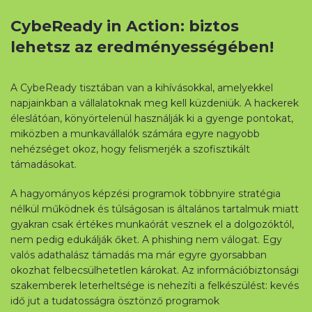
CybeReady in Action: biztos
lehetsz az eredményességében!
A CybeReady tisztában van a kihívásokkal, amelyekkel
napjainkban a vállalatoknak meg kell küzdeniük. A hackerek
éleslátóan, könyörtelenül használják ki a gyenge pontokat,
miközben a munkavállalók számára egyre nagyobb
nehézséget okoz, hogy felismerjék a szofisztikált
támadásokat.
A hagyományos képzési programok többnyire stratégia
nélkül működnek és túlságosan is általános tartalmuk miatt
gyakran csak értékes munkaórát vesznek el a dolgozóktól,
nem pedig edukálják őket. A phishing nem válogat. Egy
valós adathalász támadás ma már egyre gyorsabban
okozhat felbecsülhetetlen károkat. Az információbiztonsági
szakemberek leterheltsége is nehezíti a felkészülést: kevés
idő jut a tudatosságra ösztönző programok