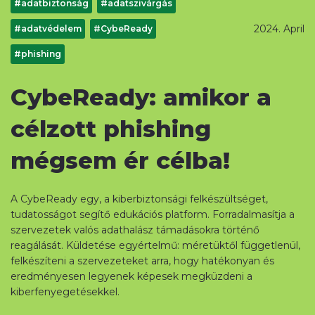
#adatbiztonság
#adatszivárgás
2024. April
#adatvédelem
#CybeReady
#phishing
CybeReady: amikor a
célzott phishing
mégsem ér célba!
A CybeReady egy, a kiberbiztonsági felkészültséget,
tudatosságot segítő edukációs platform. Forradalmasítja a
szervezetek valós adathalász támadásokra történő
reagálását. Küldetése egyértelmű: méretüktől függetlenül,
felkészíteni a szervezeteket arra, hogy hatékonyan és
eredményesen legyenek képesek megküzdeni a
kiberfenyegetésekkel.