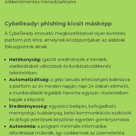
zökkenőmentes menedzselésére.
CybeReady: phishing kicsit másképp
A CybeReady innovatív megközelítésével olyan kivételes
platform jött létre, amelynek középpontjában az alábbiak
fókuszpontok állnak:
Hatékonyság:
igazolt eredmények a trendek,
viselkedésbeli változások és kockázatcsökkenés
tekintetében.
Automatizáltság:
a gépi tanulás lehetőségeit kiaknázva
a platform az év minden napján, napi 24 órában elérhető,
a munkavállalók legalább havonta egyszer, részletekben
kapják a képzést.
Eredményesség:
egyszerű belépés, befogadható
mennyiségű tudásanyag, belső kommunikációs eszközök
és átfogó jelentések készítése egyetlen gombnyomásra.
Autonómia:
a program minimális informatikai
Letöltés
ráfordítással működik, így csökkennek az üzemeltetési