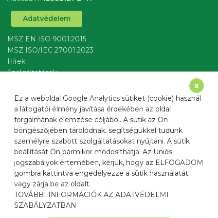
Adatvédelem
MSZ EN ISO 9001:2015
MSZ ISO/IEC 27001:2023
Hírek
Szolgáltatások
írj nekünk
x
Ez a weboldal Google Analytics sütiket (cookie) használ
a látogatói élmény javítása érdekében az oldal
forgalmának elemzése céljából. A sütik az Ön
böngészőjében tárolódnak, segítségükkel tudunk
Cím
1137 Budapest, Radnóti Miklós u. 40.
személyre szabott szolgáltatásokat nyújtani. A sütik
Email
info@ﬁltermax.hu
beállítását Ön bármikor módosíthatja. Az Uniós
Telefon
+36 20 520 0967
jogszabályok értemében, kérjük, hogy az ELFOGADOM
gombra kattintva engedélyezze a sütik használatát
Weboldal
www.ﬁltermax.hu
vagy zárja be az oldalt.
TOVÁBBI INFORMÁCIÓK AZ ADATVÉDELMI
SZABÁLYZATBAN