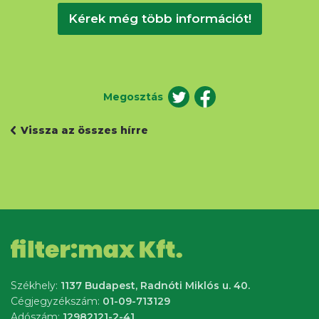
Kérek még több információt!
Megosztás
Vissza az összes hírre
Székhely:
1137 Budapest, Radnóti Miklós u. 40.
Cégjegyzékszám:
01-09-713129
Adószám:
12982121-2-41