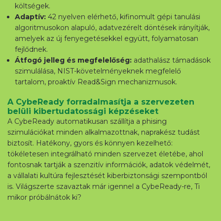
költségek.
Adaptív:
42 nyelven elérhető, kifinomult gépi tanulási
algoritmusokon alapuló, adatvezérelt döntések irányítják,
amelyek az új fenyegetésekkel együtt, folyamatosan
fejlődnek.
Átfogó jelleg és megfelelőség:
adathalász támadások
szimulálása, NIST-követelményeknek megfelelő
tartalom, proaktív Read&Sign mechanizmusok.
A CybeReady forradalmasítja a szervezeten
belüli kibertudatossági képzéseket
A CybeReady automatikusan szállítja a phising
szimulációkat minden alkalmazottnak, naprakész tudást
biztosít. Hatékony, gyors és könnyen kezelhető:
tökéletesen integrálható minden szervezet életébe, ahol
fontosnak tartják a szenzitív információk, adatok védelmét,
a vállalati kultúra fejlesztését kiberbiztonsági szempontból
is. Világszerte szavaztak már igennel a CybeReady-re, Ti
mikor próbálnátok ki?