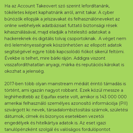
Ha az Account Takeovert szó szerint lefordítanánk,
tökéletes képet kaphatnánk arról, amit takar. A cyber
bűnözők ellopják a jelszavakat és felhasználóneveket az
online webhelyek adatbázisait futtató biztonsági rések
kihasználásával, majd eladják a hitelesítő adatokat a
hackereknek és digitális tolvaj csoportoknak. A véget nem
érő leleményességnek köszönhetően az ellopott adatok
segítségével egyre több kapcsolódó fiókot sikerül feltörni.
Évekbe is telhet, mire bárki rájön. Addigra viszont
visszafordíthatatlan anyagi, márka és reputációs károkat is
okozhat a jelenség.
2017-ben több olyan mainstream médiát érintő támadás is
történt, ami igazán nagyot robbant. Ezek közül messze a
leghírhedtebb az Equifax esete volt, amikor is 143 000 000
amerikai felhasználó személyes azonosító információja (PII)
szivárgott ki: nevek, társadalombiztosítási számok, születési
dátumok, címek és bizonyos esetekben vezetői
engedélyek és hitelkártya adatok is. Az eset igazi
tanulópénzként szolgál és valóságos fordulópontot