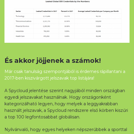
És akkor jöjjenek a számok!
Már csak tanulság szempontjából is érdemes rápillantani a
2017-ben kiszivárgott jelszavak top listájára!
A Spycloud jelentése szerint nagyjából minden országban
egyedi jelszavakat használnak. Hogy országonként
kategorizálható legyen, hogy melyek a leggyakrabban
használt jelszavak, a Spycloud rendszere első körben kiszűri
a top 100 legfontosabbat globálisan.
Nyilvánvaló, hogy egyes helyeken népszerűbbek a sporttal