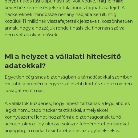
bcrypt titkosítási alapú hash-sel volt védve, míg 15 millió
kevésbé szerencsés jelszó tulajdonos foghatta a fejét. A
hackereknek mindössze néhány napjába került, míg
közülük 11 milliónak visszafejtették jelszavait, köszönhetően
annak, hogy a hozzájuk rendelt hash-ek, finoman szólva,
nem voltak olyan erősek.
Mi a helyzet a vállalati hitelesítő
adatokkal?
Letöltés
Egyetlen cég sincs biztonságban a támadásokkal szemben,
mi több a probléma egyre szélesebb kört és szinte minden
iparágat érint már.
A vállalatok küzdenek, hogy lépést tartsanak a legújabb és
legkifinomultabb hacker taktikákkal, amelyekkel
könnyűszerrel lehet hozzáférni a biztonságosnak tűnő
accountokhoz, így okozva sokszor felmérhetetlen károkat
anyagilag, a márka tekintetében és az ügyfeleknek is.