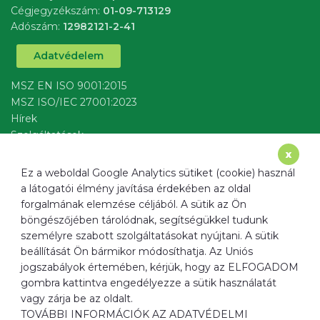
Cégjegyzékszám:
01-09-713129
Adószám:
12982121-2-41
Adatvédelem
MSZ EN ISO 9001:2015
MSZ ISO/IEC 27001:2023
Hírek
Szolgáltatások
írj nekünk
x
Ez a weboldal Google Analytics sütiket (cookie) használ
a látogatói élmény javítása érdekében az oldal
forgalmának elemzése céljából. A sütik az Ön
böngészőjében tárolódnak, segítségükkel tudunk
Cím
1137 Budapest, Radnóti Miklós u. 40.
személyre szabott szolgáltatásokat nyújtani. A sütik
Email
info@ﬁltermax.hu
beállítását Ön bármikor módosíthatja. Az Uniós
Telefon
+36 20 520 0967
jogszabályok értemében, kérjük, hogy az ELFOGADOM
gombra kattintva engedélyezze a sütik használatát
Weboldal
www.ﬁltermax.hu
vagy zárja be az oldalt.
TOVÁBBI INFORMÁCIÓK AZ ADATVÉDELMI