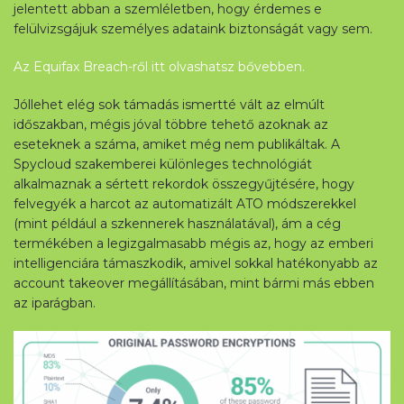
jelentett abban a szemléletben, hogy érdemes e
felülvizsgájuk személyes adataink biztonságát vagy sem.
Az Equifax Breach-ről itt olvashatsz bővebben.
Jóllehet elég sok támadás ismertté vált az elmúlt
időszakban, mégis jóval többre tehető azoknak az
eseteknek a száma, amiket még nem publikáltak. A
Spycloud szakemberei különleges technológiát
alkalmaznak a sértett rekordok összegyűjtésére, hogy
felvegyék a harcot az automatizált ATO módszerekkel
(mint például a szkennerek használatával), ám a cég
termékében a legizgalmasabb mégis az, hogy az emberi
intelligenciára támaszkodik, amivel sokkal hatékonyabb az
account takeover megállításában, mint bármi más ebben
az iparágban.