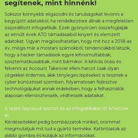
segítenek, mint hinnénk!
Sokszor könnyebb eligazodni és tanulságokat levonni a
begyűjött adatokból, ha rendelkezésre állnak a megfelelően
összeállított infografikák. Ezek gyönyörűen összefoglalják
az elmúlt évek ATO támadásaiból kinyert és elemzett
adatokat. Ugyan megjósolhatatlan, hogy mit hoz a 2018-as
év, mégis már a mostani számokból, tendenciákból látszik,
hogy a hacker támadások egyre kifinomultabbak,
szisztematikusabbak, mint bármikor. A kihívás óriási és
felvenni az Account Takeover elleni harcot csak olyan
cégekkel érdemes, akik tényleges lépéseket is tesznek a
cyber bűnözéssel szemben, folyamatosan fejlesztve
technológiájukat annak érdekében, hogy a felhasználók
alaposan ellenőrizhessék, védhessék adataikat.
A teljes Spycloud riportot és az infografikákat itt érhetitek
el.
Kérdéseitekkel pedig bombázzatok minket, örömmel
megmutatjuk mit tud a gyártó terméke. Kattintsatok az
alábbi gombra és küldjük az információkat.