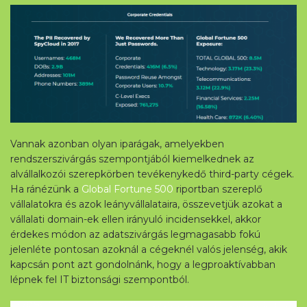
Vannak azonban olyan iparágak, amelyekben
rendszerszivárgás szempontjából kiemelkednek az
alvállalkozói szerepkörben tevékenykedő third-party cégek.
Ha ránézünk a
Global Fortune 500
riportban szereplő
vállalatokra és azok leányvállalataira, összevetjük azokat a
vállalati domain-ek ellen irányuló incidensekkel, akkor
érdekes módon az adatszivárgás legmagasabb fokú
jelenléte pontosan azoknál a cégeknél valós jelenség, akik
kapcsán pont azt gondolnánk, hogy a legproaktívabban
lépnek fel IT biztonsági szempontból.