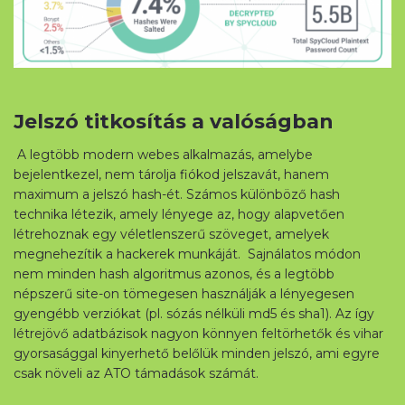
Jelszó titkosítás a valóságban
A legtöbb modern webes alkalmazás, amelybe
bejelentkezel, nem tárolja fiókod jelszavát, hanem
maximum a jelszó hash-ét. Számos különböző hash
technika létezik, amely lényege az, hogy alapvetően
létrehoznak egy véletlenszerű szöveget, amelyek
megnehezítik a hackerek munkáját. Sajnálatos módon
nem minden hash algoritmus azonos, és a legtöbb
népszerű site-on tömegesen használják a lényegesen
gyengébb verziókat (pl. sózás nélküli md5 és sha1). Az így
létrejövő adatbázisok nagyon könnyen feltörhetők és vihar
gyorsasággal kinyerhető belőlük minden jelszó, ami egyre
csak növeli az ATO támadások számát.