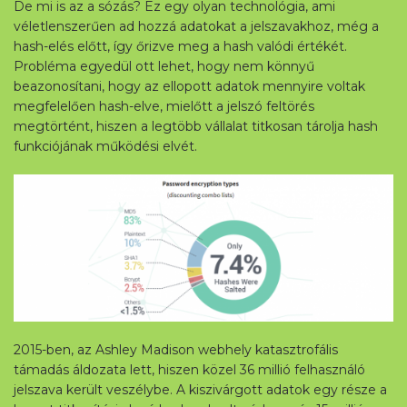
De mi is az a sózás? Ez egy olyan technológia, ami
véletlenszerűen ad hozzá adatokat a jelszavakhoz, még a
hash-elés előtt, így őrizve meg a hash valódi értékét.
Probléma egyedül ott lehet, hogy nem könnyű
beazonosítani, hogy az ellopott adatok mennyire voltak
megfelelően hash-elve, mielőtt a jelszó feltörés
megtörtént, hiszen a legtöbb vállalat titkosan tárolja hash
funkciójának működési elvét.
2015-ben, az Ashley Madison webhely katasztrofális
támadás áldozata lett, hiszen közel 36 millió felhasználó
jelszava került veszélybe. A kiszivárgott adatok egy része a