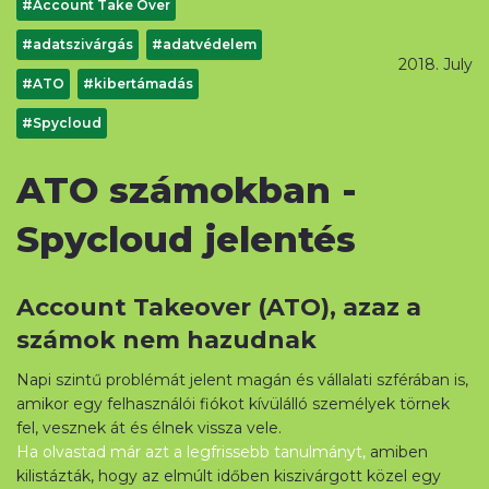
#Account Take Over
#adatszivárgás
#adatvédelem
2018. July
#ATO
#kibertámadás
#Spycloud
ATO számokban -
Spycloud jelentés
Account Takeover (ATO), azaz a
számok nem hazudnak
Napi szintű problémát jelent magán és vállalati szférában is,
amikor egy felhasználói fiókot kívülálló személyek törnek
fel, vesznek át és élnek vissza vele.
Ha olvastad már azt a legfrissebb tanulmányt,
amiben
kilistázták, hogy az elmúlt időben kiszivárgott közel egy