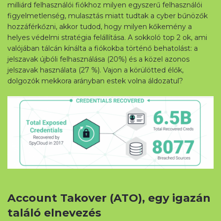
milliárd felhasználói fiókhoz milyen egyszerű felhasználói
figyelmetlenség, mulasztás miatt tudtak a cyber bűnözők
hozzáférkőzni, akkor tudod, hogy milyen kőkemény a
helyes védelmi stratégia felállítása. A sokkoló top 2 ok, ami
valójában tálcán kínálta a fiókokba történő behatolást: a
jelszavak újbóli felhasználása (20%) és a közel azonos
jelszavak használata (27 %). Vajon a körülötted élők,
dolgozók mekkora arányban estek volna áldozatul?
Account Takover (ATO), egy igazán
találó elnevezés