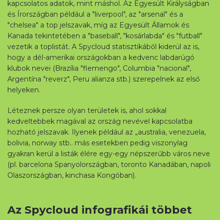
kapcsolatos adatok, mint máshol. Az Egyesült Királyságban
és Írországban például a "liverpool", az "arsenal" és a
"chelsea" a top jelszavak, míg az Egyesült Államok és
Kanada tekintetében a "baseball", "kosárlabda" és "futball"
vezetik a toplistát. A Spycloud statisztikából kiderül az is,
hogy a dél-amerikai országokban a kedvenc labdarúgó
klubok nevei (Brazília "flemengo", Columbia "nacional",
Argentína "reverz", Peru alianza stb.) szerepelnek az első
helyeken.
Léteznek persze olyan területek is, ahol sokkal
kedveltebbek magával az ország nevével kapcsolatba
hozható jelszavak. Ilyenek például az „australia, venezuela,
bolivia, norway stb.. más esetekben pedig viszonylag
gyakran kerül a listák élére egy-egy népszerűbb város neve
(pl. barcelona Spanyolországban, toronto Kanadában, napoli
Olaszországban, kinchasa Kongóban).
Az Spycloud infografikái többet