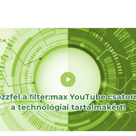
ozzfel a ﬁlter:max YouTube csator
a technológiai tartalmakért!