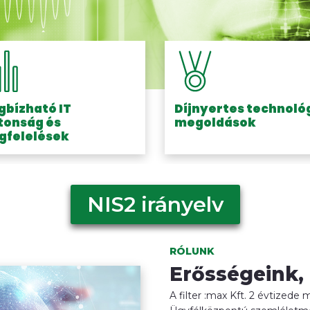
bízható IT
Díjnyertes technoló
tonság és
megoldások
gfelelések
NIS2 irányelv
RÓLUNK
Erősségeink,
A filter :max Kft. 2 évtizede