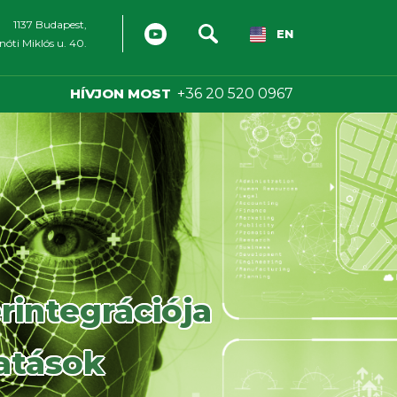
1137 Budapest,
EN
óti Miklós u. 40.
HÍVJON MOST
+36 20 520 0967
rintegrációja
tatások