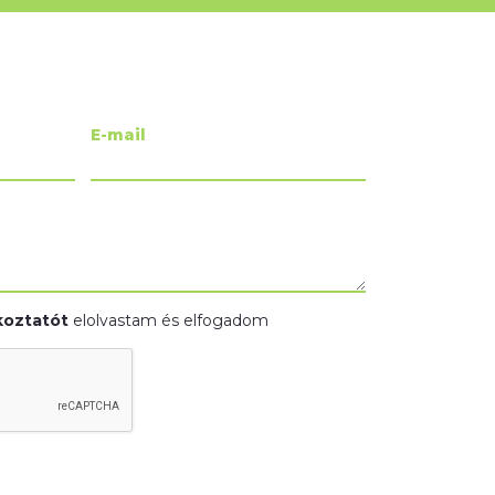
E-mail
koztatót
elolvastam és elfogadom