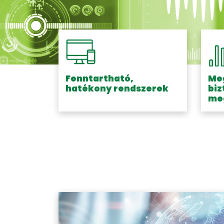
Fenntartható,
Meg
hatékony rendszerek
biz
me