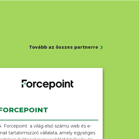
Tovább az összes partnerre
FORCEPOINT
A Forcepoint a világ első számú web és e-
mail tartalomszűrő vállalata, amely egységes