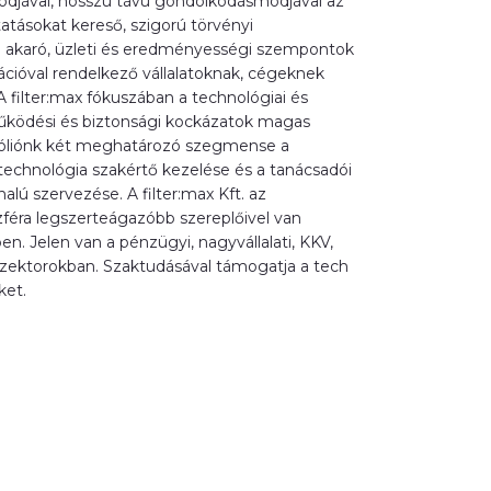
djával, hosszú távú gondolkodásmódjával az
atásokat kereső, szigorú törvényi
 akaró, üzleti és eredményességi szempontok
cióval rendelkező vállalatoknak, cégeknek
A filter:max fókuszában a technológiai és
űködési és biztonsági kockázatok magas
rtfóliónk két meghatározó szegmense a
technológia szakértő kezelése és a tanácsadói
lú szervezése. A filter:max Kft. az
féra legszerteágazóbb szereplőivel van
 Jelen van a pénzügyi, nagyvállalati, KKV,
 szektorokban. Szaktudásával támogatja a tech
ket.