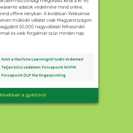
tartalom-biztonsági megoldást kínál a ki- és
beáramló adatok védelmére mind online,
mind offline irányban. A korábban Websense
néven működő vállalat csak Magyarországon
nagyjából 50,000 nagyvállalati felhasználó
email és web forgalmát szűri minden nap.
Amit a Machine Learningről tudni érdemes!
Teljes körű védelem: Forcepoint NGFW
Forcepoint DLP file fingerprinting
Bővebben a gyártóról