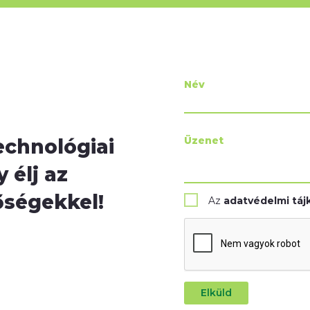
Név
Üzenet
echnológiai
 élj az
őségekkel!
Az
adatvédelmi táj