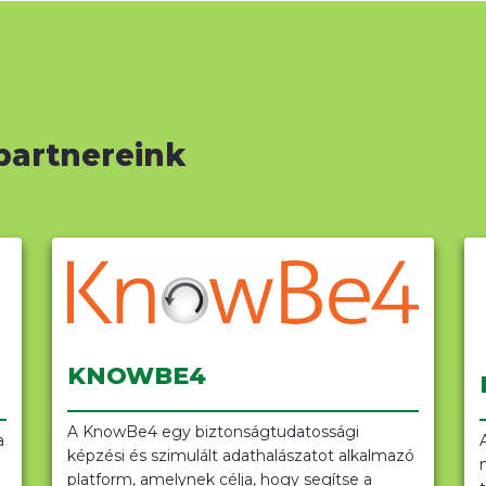
partnereink
KNOWBE4
A KnowBe4 egy biztonságtudatossági
a
képzési és szimulált adathalászatot alkalmazó
platform, amelynek célja, hogy segítse a