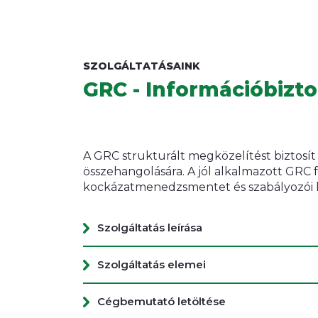
SZOLGÁLTATÁSAINK
GRC - Információbizto
A GRC strukturált megközelítést biztosít
összehangolására. A jól alkalmazott GRC f
kockázatmenedzsmentet és szabályozói 
Szolgáltatás leírása
Szolgáltatás elemei
Cégbemutató letöltése