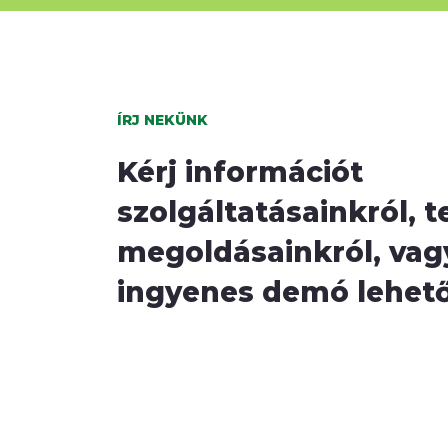
ÍRJ NEKÜNK
Kérj információt
szolgáltatásainkról, t
megoldásainkról, vagy
ingyenes demó lehet