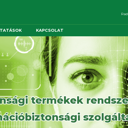
Radn
LTATÁSOK
KAPCSOLAT
nsági termékek rendsze
ációbiztonsági szolgál