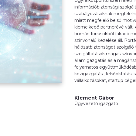
Ügyfélközpontú szemléletmó
információbiztonsági szolgált
szabályozásoknak megfelelni
miatt megfelelő belső motivá
kiemelkedő partnerévé vált. 
humán forrásokból fakadó m
színvonalú kezelése áll. Po
hálózatbiztonságot szolgáló 
szolgáltatások magas színvona
államigazgatás és a magánsz
folyamatos együttműködésben.
közigazgatási, felsőoktatási
vállalkozásokat, startup cége
Klement Gábor
Ügyvezető igazgató