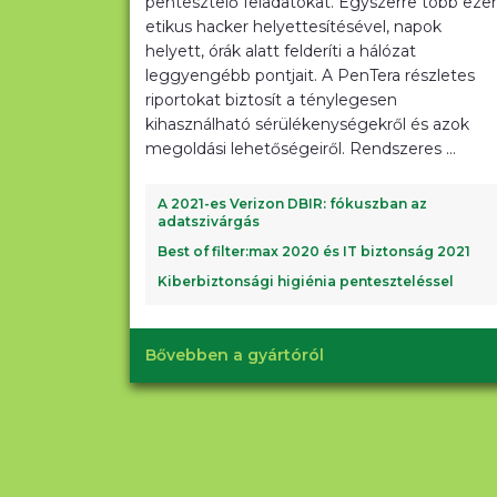
pentesztelő feladatokat. Egyszerre több ezer
etikus hacker helyettesítésével, napok
helyett, órák alatt felderíti a hálózat
leggyengébb pontjait. A PenTera részletes
riportokat biztosít a ténylegesen
kihasználható sérülékenységekről és azok
megoldási lehetőségeiről. Rendszeres ...
A 2021-es Verizon DBIR: fókuszban az
adatszivárgás
Best of filter:max 2020 és IT biztonság 2021
Kiberbiztonsági higiénia penteszteléssel
Bővebben a gyártóról